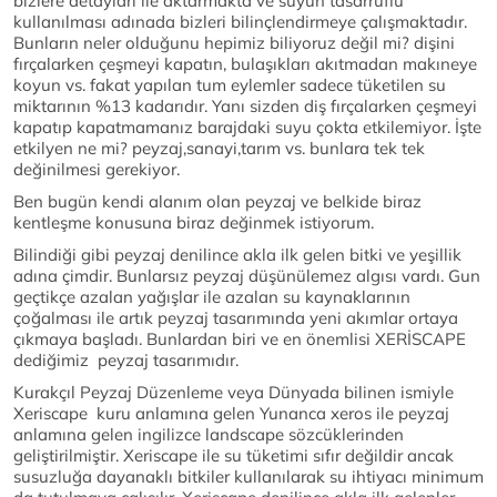
bizlere detayları ile aktarmakta ve suyun tasarruflu
kullanılması adınada bizleri bilinçlendirmeye çalışmaktadır.
Bunların neler olduğunu hepimiz biliyoruz değil mi? dişini
fırçalarken çeşmeyi kapatın, bulaşıkları akıtmadan makıneye
koyun vs. fakat yapılan tum eylemler sadece tüketilen su
miktarının %13 kadarıdır. Yanı sizden diş fırçalarken çeşmeyi
kapatıp kapatmamanız barajdaki suyu çokta etkilemiyor. İşte
etkilyen ne mi? peyzaj,sanayi,tarım vs. bunlara tek tek
değinilmesi gerekiyor.
Ben bugün kendi alanım olan peyzaj ve belkide biraz
kentleşme konusuna biraz değinmek istiyorum.
Bilindiği gibi peyzaj denilince akla ilk gelen bitki ve yeşillik
adına çimdir. Bunlarsız peyzaj düşünülemez algısı vardı. Gun
geçtikçe azalan yağışlar ile azalan su kaynaklarının
çoğalması ile artık peyzaj tasarımında yeni akımlar ortaya
çıkmaya başladı. Bunlardan biri ve en önemlisi XERİSCAPE
dediğimiz peyzaj tasarımıdır.
Kurakçıl Peyzaj Düzenleme veya Dünyada bilinen ismiyle
Xeriscape kuru anlamına gelen Yunanca xeros ile peyzaj
anlamına gelen ingilizce landscape sözcüklerinden
geliştirilmiştir. Xeriscape ile su tüketimi sıfır değildir ancak
susuzluğa dayanaklı bitkiler kullanılarak su ihtiyacı minimum