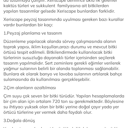
da tutulmaya çalışılır. Xeriscape denilince akla ilk gelenler
kaktüs türleri ve sukkulent familyasına ait bitkilerden
yapılan tasarımlar gelsede Xeriscape bunlardan farklıdir.
Xeriscape peyzaj tasarımında uyulması gereken bazı kurallar
vardır bunlardan bir kaçı:
1.Peyzaj planlama ve tasarım
Düzenleme yapılacak alanda sörvey çalışmasında alanın
toprak yapısı, iklim koşulları,arazı durumu ve mevcut bitki
örtüsü tespit edilmeli. Bitkilendirmede kullanılacak bitki
türlerinin susuzluğa dayanaklı türler içerisinden seçilerek
tasarım yapılmalıdır. Sert zeminlere gerekli eğimler verilerek
yağmur sularının belirli bir alanda toplanması sağlanabilir.
Bunlara ek olarak banyo ve lavoba sularının artılarak bahçe
sulamasında da kullanılması gerçekleşebilir.
2.Çim alanların azaltılması
Çim suyu çok seven bir bitki türüdür. Yapılan hesaplamalarda
bir çim alan için ortalam 720 ton su gerekmektedir. Böylesine
su ihtiyacı yuksek olan bir bitki yerine doğal çayır yada yer
örtücü türlerine yer vermek daha faydalı olur.
3.Doğala dönüş