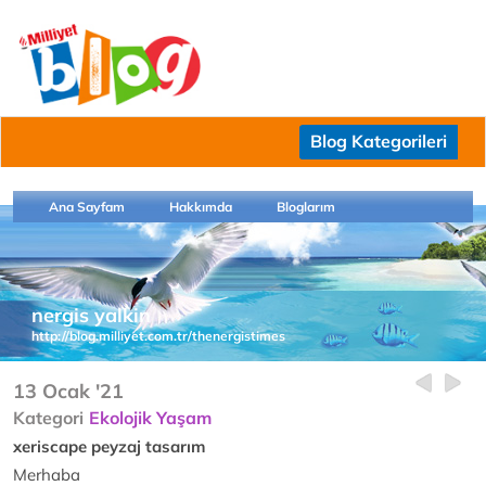
Blog Kategorileri
Ana Sayfam
Hakkımda
Bloglarım
nergis yalkin
http://blog.milliyet.com.tr/thenergistimes
13 Ocak '21
Kategori
Ekolojik Yaşam
xeriscape peyzaj tasarım
Merhaba