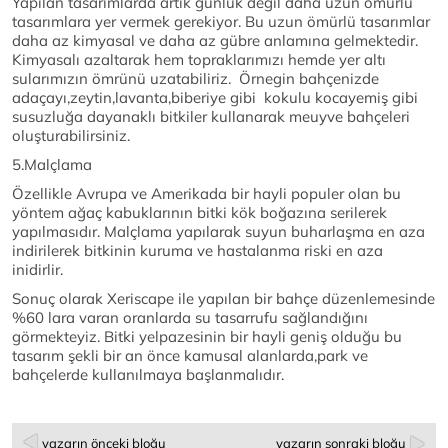
Yapılan tasarımlarda artık günlük değil daha uzun ömürlü
tasarımlara yer vermek gerekiyor. Bu uzun ömürlü tasarımlar
daha az kimyasal ve daha az gübre anlamına gelmektedir.
Kimyasalı azaltarak hem topraklarımızı hemde yer altı
sularımızın ömrünü uzatabiliriz. Örnegin bahçenizde
adaçayı,zeytin,lavanta,biberiye gibi kokulu kocayemiş gibi
susuzluğa dayanaklı bitkiler kullanarak meuyve bahçeleri
oluşturabilirsiniz.
5.Malçlama
Özellikle Avrupa ve Amerikada bir hayli populer olan bu
yöntem ağaç kabuklarının bitki kök boğazına serilerek
yapılmasıdır. Malçlama yapılarak suyun buharlaşma en aza
indirilerek bitkinin kuruma ve hastalanma riski en aza
inidirlir.
Sonuç olarak Xeriscape ile yapılan bir bahçe düzenlemesinde
%60 lara varan oranlarda su tasarrufu sağlandığını
görmekteyiz. Bitki yelpazesinin bir hayli geniş olduğu bu
tasarım şekli bir an önce kamusal alanlarda,park ve
bahçelerde kullanılmaya başlanmalıdır.
yazarın önceki bloğu
yazarın sonraki bloğu