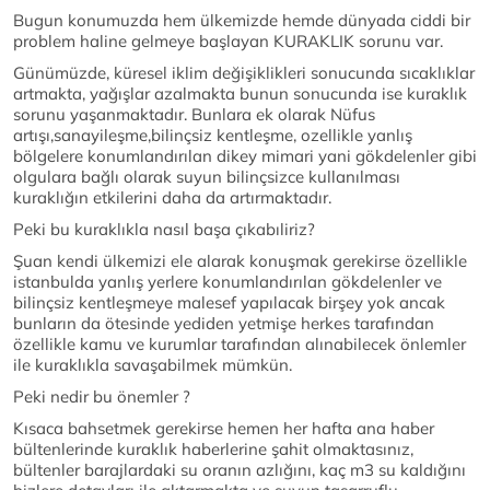
Bugun konumuzda hem ülkemizde hemde dünyada ciddi bir
problem haline gelmeye başlayan KURAKLIK sorunu var.
Günümüzde, küresel iklim değişiklikleri sonucunda sıcaklıklar
artmakta, yağışlar azalmakta bunun sonucunda ise kuraklık
sorunu yaşanmaktadır. Bunlara ek olarak Nüfus
artışı,sanayileşme,bilinçsiz kentleşme, ozellikle yanlış
bölgelere konumlandırılan dikey mimari yani gökdelenler gibi
olgulara bağlı olarak suyun bilinçsizce kullanılması
kuraklığın etkilerini daha da artırmaktadır.
Peki bu kuraklıkla nasıl başa çıkabıliriz?
Şuan kendi ülkemizi ele alarak konuşmak gerekirse özellikle
istanbulda yanlış yerlere konumlandırılan gökdelenler ve
bilinçsiz kentleşmeye malesef yapılacak birşey yok ancak
bunların da ötesinde yediden yetmişe herkes tarafından
özellikle kamu ve kurumlar tarafından alınabilecek önlemler
ile kuraklıkla savaşabilmek mümkün.
Peki nedir bu önemler ?
Kısaca bahsetmek gerekirse hemen her hafta ana haber
bültenlerinde kuraklık haberlerine şahit olmaktasınız,
bültenler barajlardaki su oranın azlığını, kaç m3 su kaldığını