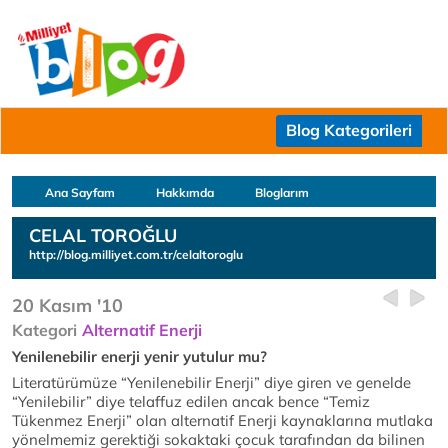
Blog Kategorileri
Ana Sayfam
Hakkımda
Bloglarım
CELAL TOROĞLU
http://blog.milliyet.com.tr/celaltoroglu
20 Kasım '10
Kategori
Alternatif Enerji
Yenilenebilir enerji yenir yutulur mu?
Literatürümüze “Yenilenebilir Enerji” diye giren ve genelde
“Yenilebilir” diye telaffuz edilen ancak bence “Temiz
Tükenmez Enerji” olan alternatif Enerji kaynaklarına mutlaka
yönelmemiz gerektiği sokaktaki çocuk tarafından da bilinen