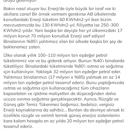
araya gelemiyor!
Bakın nasıl oluyor bu; Enerji’de öyle büyük bir israf var ki
akıllara zarar! Bir örnek vermem gerekirse AB ülkelerinde
konutlardaki Enerji tüketimi 60 KWh/m2-yıl iken bizim
mevzuatımızda bu 130 KWh/m2-yıl, fiiliyatta ise 250–300
KWh/m2-yıldır. Yani başka bir deyişle her yıl ülkemizdeki 17
milyon konut 70 milyon konutluk Enerji sarf ediyor!
Binalarının %85’i yalıtımsız olan bir ülkede başka bir şey de
beklenemez zaten.
Ülke olarak yıllık 100–110 milyon ton eşdeğer petrol
tüketimimiz var ve bu giderek artıyor. Bunun %40’ı binalarda
tüketiliyor. Binalardaki tüketiminde %80’i ısıtma ve soğutma
için kullanılıyor. Yaklaşık 32 milyon ton eşdeğer petrol eder.
Yalıtımsız binalarımızı (17 milyon x %85) yalıtsak en az 14
milyon ton eşdeğer petrol tasarruf ederiz. Bunu yaptığımızda
ısıtma ve soğutma için kullanacağımız tüm cihazların
kapasiteleri ve işletme maliyetleri de düşeceğinden daha
ucuza ısınma-soğutma gerçekleşecektir. Ayrıca, Rüzgâr ve
Güneş gibi Temiz Tükenmez bağımsız, bedelsiz, vergisiz
Enerji kaynaklarına da sahibiz… Bunları da devreye alırsak ki
özellikle rüzgâr ve verimli termik güneş enerjisi sistemlerini
kara kalem hesapla en az yılda 20 milyon ton eşdeğer petrol
tasarruf ederiz.