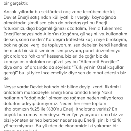
bir gerçektir.
Ancak, yıllardır bu sektördeki naçizane tecrübem der ki;
Devlet Enerji satışından külliyatlı bir vergiyi kaynağında
almaktadır, şimdi sen çıkıp da arkadaş gel bu Enerji
faturamızı, dışa bağımlılığımızı azaltalım, Temiz Tükenmez
Enerji’ler sayesinde Allah’ın rüzgârını, güneşini, vs. kullanalım
dersen, sana ne der? Kardeşim kafesteki kuşu niye bırakayım,
bak ne güzel vergi de topluyorum, sen debelen kendi kendine
hem bak bir sürü seminer, sempozyum, panel düzenleniyor
git oralarda “ahkam” kessene, bizleri de çağır biz de
konuşalım anlatalım ne güzel şey bu “Alternatif Enerjiler”
diye ama laf arasında da söyleriz “Türkiye’nin Özel koşulları
gereği” bu işi iyice incelemeliyiz diye sen de rahat edersin biz
de.
Neyse vardır Devlet katında bir biline deyip, kendi fikrimizi
anlatalım müsaadeyle; Enerji konularında Enerji Nakil
hatlarının "odağında" olmamıza rağmen neden milyarlarca
dolarları ödeyip duruyoruz. Neden her sene toplam
ithalatımızın %25 ile %30’nu Enerji ithalatına veririz? En
büyük harcamayı neredeyse Enerji'ye yapıyoruz ama biz ve
bizi yönetenler hep beraber nedense şu Enerji işini bir türlü
yönetemiyoruz. Bu yüzden de ekonomide iki yakamız bir