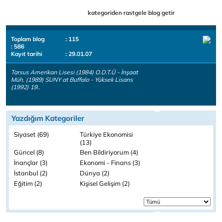
kategoriden rastgele blog getir
Toplam blog
: 115
: 586
Kayıt tarihi
: 29.01.07
Tarsus Amerikan Lisesi (1984) O.D.T.Ü - İnşaat
Müh. (1989) SUNY at Buffalo - Yüksek Lisans
(1992) 19..
Yazdığım Kategoriler
Siyaset (69)
Türkiye Ekonomisi
(13)
Güncel (8)
Ben Bildiriyorum (4)
İnançlar (3)
Ekonomi - Finans (3)
İstanbul (2)
Dünya (2)
Eğitim (2)
Kişisel Gelişim (2)