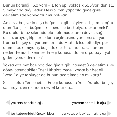
Bunun karşılığı (6.8 varil = 1 ton ep) yaklaşık $85/varilden 11,
5 milyar dolar/yıl eder! Hesabı ben yapabildiğime göre
devletimizde yapıyordur muhakkak.
Ama siz boş verin dışa bağımlılık gibi söylemleri, şimdi doğru
olan “karşılıklı bağımlılık, liberal serbest piyasa ekonomisi”.
Bu aralar biraz sıkıntıda olan bir model ama devlet sağ
olsun, araya girip zorlukların aşılmasına yardımcı oluyor.
Karma bir şey oluyor ama onu da Atatürk icat etti diye pek
olumlu bakılmıyor iş başındakiler tarafından... O zaman
neden Temiz Tükenmez Enerji konusunda bir arpa boyu yol
gidemiyoruz dersiniz?
Yoksa yazımız başında dediğimiz gibi haşmetlû devletimiz ve
görev başındakiler Enerji ithalatı bedeli kadar bir bedeli
“vergi” diye topluyor da bunun azaltılmasına mı karşı?
Siz siz olun Yenilenebilir Enerji konusunu Yenir Yutulur bir şey
sanmayın, en azından devlet katında…
yazarın önceki bloğu
yazarın sonraki bloğu
bu kategorideki önceki blog
bu kategorideki sonraki blog