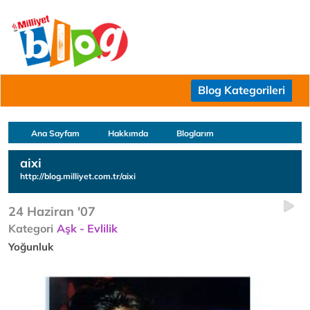
Blog Kategorileri
Ana Sayfam
Hakkımda
Bloglarım
aixi
http://blog.milliyet.com.tr/aixi
24 Haziran '07
Kategori
Aşk - Evlilik
Yoğunluk