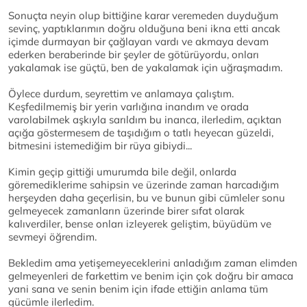
Sonuçta neyin olup bittiğine karar veremeden duyduğum
sevinç, yaptıklarımın doğru olduğuna beni ikna etti ancak
içimde durmayan bir çağlayan vardı ve akmaya devam
ederken beraberinde bir şeyler de götürüyordu, onları
yakalamak ise güçtü, ben de yakalamak için uğraşmadım.
Öylece durdum, seyrettim ve anlamaya çalıştım.
Keşfedilmemiş bir yerin varlığına inandım ve orada
varolabilmek aşkıyla sarıldım bu inanca, ilerledim, açıktan
açığa göstermesem de taşıdığım o tatlı heyecan güzeldi,
bitmesini istemediğim bir rüya gibiydi...
Kimin geçip gittiği umurumda bile değil, onlarda
göremediklerime sahipsin ve üzerinde zaman harcadığım
herşeyden daha geçerlisin, bu ve bunun gibi cümleler sonu
gelmeyecek zamanların üzerinde birer sıfat olarak
kalıverdiler, bense onları izleyerek geliştim, büyüdüm ve
sevmeyi öğrendim.
Bekledim ama yetişemeyeceklerini anladığım zaman elimden
gelmeyenleri de farkettim ve benim için çok doğru bir amaca
yani sana ve senin benim için ifade ettiğin anlama tüm
gücümle ilerledim.