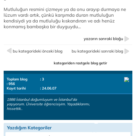
Mutluluğun resmini çizmeye ya da onu arayıp durmaya ne
lüzum vardı artık, çünkü karşımda duran mutluluğun
kendisiydi ya da mutluluğu kıskandıran ve adı henüz
konmamış bambaşka bir duyguydu...
yazarın sonraki bloğu
bu kategorideki önceki blog
bu kategorideki sonraki blog
kategoriden rastgele blog getir
Toplam blog
: 3
: 956
Kayıt tarihi
: 24.06.07
1986 İstanbul doğumluyum ve İstanbul'da
yaşıyorum. Üniversite öğrencisiyim. Yaşadıklarımı,
hissettik..
Yazdığım Kategoriler