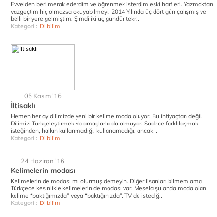
Evvelden beri merak ederdim ve öğrenmek isterdim eski harfleri. Yazmaktan
vazgeçtim hiç olmazsa okuyabilmeyi. 2014 Yılında üç dört gün çalışmış ve
belli bir yere gelmiştim. Şimdi iki üç gündür tekr..
Kategori :
Dilbilim
05 Kasım '16
İltisaklı
Hemen her ay dilimizde yeni bir kelime moda oluyor. Bu ihtiyaçtan değil.
Dilimizi Türkçeleştirmek vb amaçlarla da olmuyor. Sadece farklılaşmak
isteğinden, halkın kullanmadığı, kullanamadığı, ancak ..
Kategori :
Dilbilim
24 Haziran '16
Kelimelerin modası
Kelimelerin de modası mı olurmuş demeyin. Diğer lisanları bilmem ama
Türkçede kesinlikle kelimelerin de modası var. Mesela şu anda moda olan
kelime “baktığımızda” veya “baktığınızda”. TV de istediğ..
Kategori :
Dilbilim