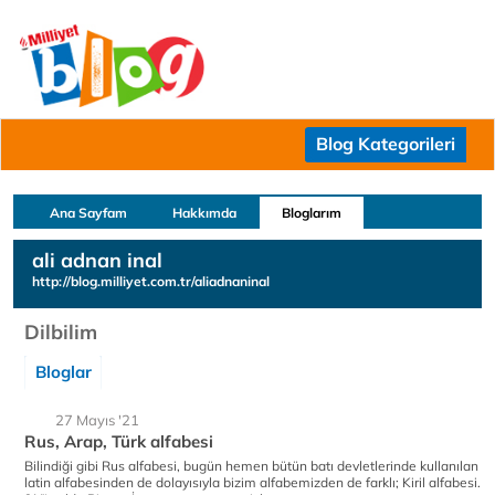
Blog Kategorileri
Ana Sayfam
Hakkımda
Bloglarım
ali adnan inal
http://blog.milliyet.com.tr/aliadnaninal
Dilbilim
Bloglar
27 Mayıs '21
Rus, Arap, Türk alfabesi
Bilindiği gibi Rus alfabesi, bugün hemen bütün batı devletlerinde kullanılan
latin alfabesinden de dolayısıyla bizim alfabemizden de farklı; Kiril alfabesi.