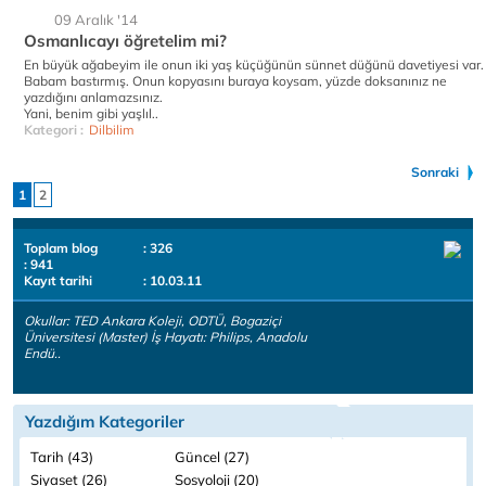
09 Aralık '14
Osmanlıcayı öğretelim mi?
En büyük ağabeyim ile onun iki yaş küçüğünün sünnet düğünü davetiyesi var.
Babam bastırmış. Onun kopyasını buraya koysam, yüzde doksanınız ne
yazdığını anlamazsınız.
Yani, benim gibi yaşlıl..
Kategori :
Dilbilim
Sonraki
1
2
Toplam blog
: 326
: 941
Kayıt tarihi
: 10.03.11
Okullar: TED Ankara Koleji, ODTÜ, Bogaziçi
Üniversitesi (Master) İş Hayatı: Philips, Anadolu
Endü..
Yazdığım Kategoriler
Tarih (43)
Güncel (27)
Siyaset (26)
Sosyoloji (20)