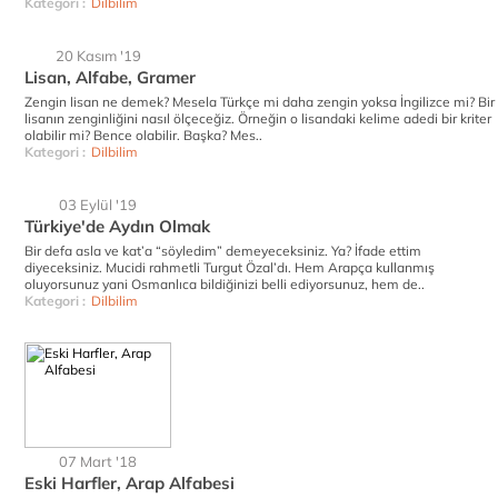
Kategori :
Dilbilim
20 Kasım '19
Lisan, Alfabe, Gramer
Zengin lisan ne demek? Mesela Türkçe mi daha zengin yoksa İngilizce mi? Bir
lisanın zenginliğini nasıl ölçeceğiz. Örneğin o lisandaki kelime adedi bir kriter
olabilir mi? Bence olabilir. Başka? Mes..
Kategori :
Dilbilim
03 Eylül '19
Türkiye'de Aydın Olmak
Bir defa asla ve kat’a “söyledim” demeyeceksiniz. Ya? İfade ettim
diyeceksiniz. Mucidi rahmetli Turgut Özal’dı. Hem Arapça kullanmış
oluyorsunuz yani Osmanlıca bildiğinizi belli ediyorsunuz, hem de..
Kategori :
Dilbilim
07 Mart '18
Eski Harfler, Arap Alfabesi