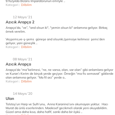
9.Yüzyılda Bizans İmparatorunun emriyle ..
Kategori :
Dilbilim
12 Mayıs '21
Azıcık Arapça 2
Arapça’da, “ve”, "and olsun ki", "yemin olsun ki" anlamına geliyor. Birkaç
örnek verelim.
Veşşems,ve-ş-şems güneşe and olsunki,(şemsiye kelimesi şems’den
geliyor, yani güneşlik ..
Kategori :
Dilbilim
08 Mayıs '21
Azıcık Arapça
Arapça’da “ma”kelimesi, “ne, ne varsa, olan, var olan” gibi anlamlara geliyor
ve Kuran’ı Kerim de birçok yerde geçiyor. Örneğin “ma fis semavat” göklerde
olan anlamına geliyor. “Ma fil arz” yerde o..
Kategori :
Dilbilim
14 Mayıs '20
Ulan
Tolstoy’un Harp ve Sulh’unu, Anna Karanina’sını okumayan yoktur. Hacı
Murat da ünlü eserlerinden. Maalesef gecikmeli olarak yeni okuyabildim.
Güzel ama daha kısa, daha hafif, sanki daha bir öykü ..