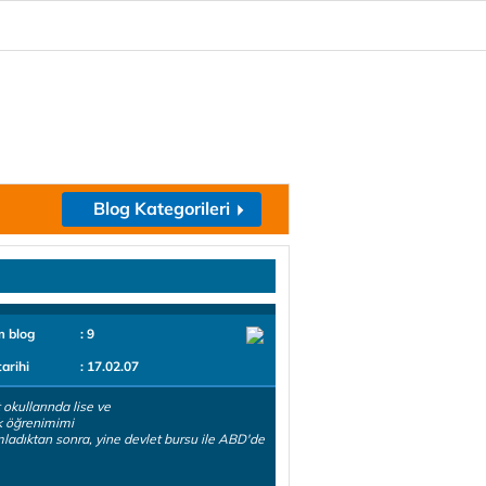
Blog Kategorileri
m blog
: 9
tarihi
: 17.02.07
 okullarında lise ve
k öğrenimimi
adıktan sonra, yine devlet bursu ile ABD'de