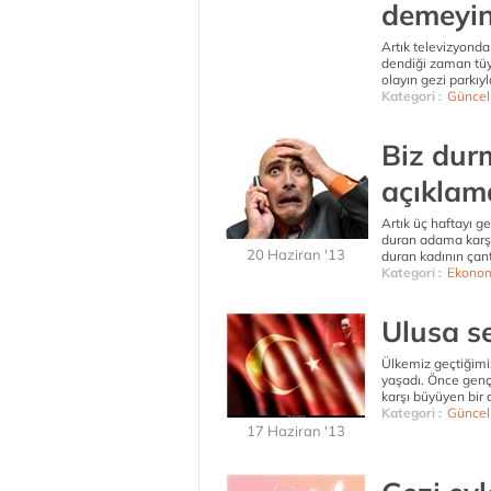
demeyin
Artık televizyonda
dendiği zaman tüyl
olayın gezi parkıy
Kategori :
Güncel
Biz dur
açıklam
Artık üç haftayı g
duran adama karşı
20 Haziran '13
duran kadının çant
Kategori :
Ekonom
Ulusa se
Ülkemiz geçtiğimiz
yaşadı. Önce gençl
karşı büyüyen bir
Kategori :
Güncel
17 Haziran '13