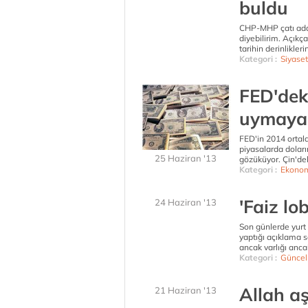
buldu
CHP-MHP çatı aday
diyebilirim. Açık
tarihin derinlikler
Kategori :
Siyaset
FED'dek
uymayab
FED'in 2014 ortala
piyasalarda dolar
25 Haziran '13
gözüküyor. Çin'deki
Kategori :
Ekonom
'Faiz lob
24 Haziran '13
Son günlerde yurt
yaptığı açıklama 
ancak varlığı anca
Kategori :
Güncel
Allah aş
21 Haziran '13