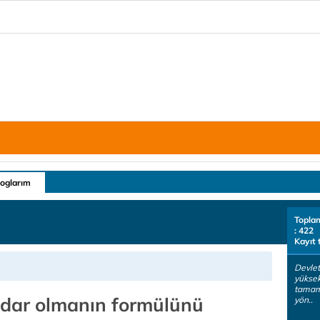
loglarım
Topla
: 422
Kayıt 
Devlet
yükse
tamaml
idar olmanın formülünü
yön..