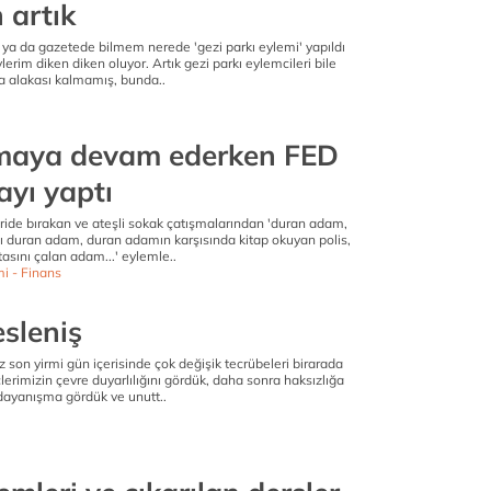
 artık
 ya da gazetede bilmem nerede 'gezi parkı eylemi' yapıldı
erim diken diken oluyor. Artık gezi parkı eylemcileri bile
la alakası kalmamış, bunda..
maya devam ederken FED
ayı yaptı
eride bırakan ve ateşli sokak çatışmalarından 'duran adam,
 duran adam, duran adamın karşısında kitap okuyan polis,
asını çalan adam...' eylemle..
i - Finans
sleniş
 son yirmi gün içerisinde çok değişik tecrübeleri birarada
erimizin çevre duyarlılığını gördük, daha sonra haksızlığa
 dayanışma gördük ve unutt..