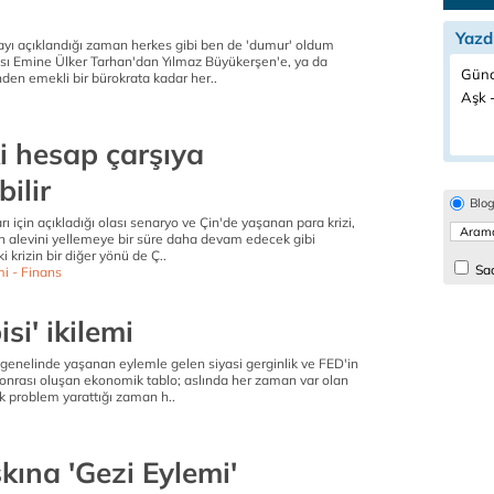
Yazd
ı açıklandığı zaman herkes gibi ben de 'dumur' oldum
çası Emine Ülker Tarhan'dan Yılmaz Büyükerşen'e, ya da
Günc
inden emekli bir bürokrata kadar her..
Aşk -
i hesap çarşıya
ilir
Blo
rı için açıkladığı olası senaryo ve Çin'de yaşanan para krizi,
ın alevini yellemeye bir süre daha devam edecek gibi
 krizin bir diğer yönü de Ç..
Sad
i - Finans
isi' ikilemi
 genelinde yaşanan eylemle gelen siyasi gerginlik ve FED'in
sonrası oluşan ekonomik tablo; aslında her zaman var olan
k problem yarattığı zaman h..
kına 'Gezi Eylemi'