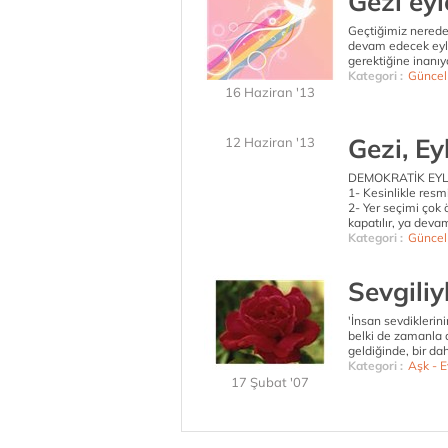
Gezi eyl
Geçtiğimiz nerede
devam edecek eyle
gerektiğine inanı
Kategori :
Güncel
16 Haziran '13
Gezi, E
12 Haziran '13
DEMOKRATİK EYLE
1- Kesinlikle res
2- Yer seçimi çok 
kapatılır, ya devam
Kategori :
Güncel
Sevgiliy
'İnsan sevdiklerin
belki de zamanla 
geldiğinde, bir d
Kategori :
Aşk - Ev
17 Şubat '07