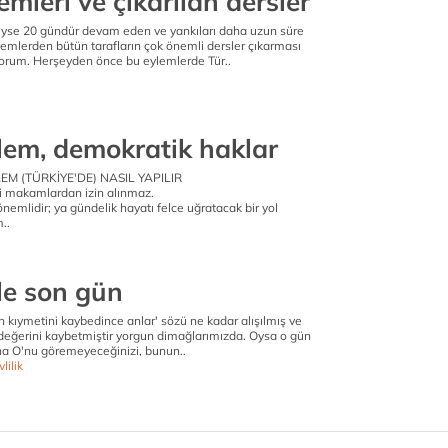
emleri ve çıkarılan dersler
yse 20 gündür devam eden ve yankıları daha uzun süre
mlerden bütün tarafların çok önemli dersler çıkarması
yorum. Herşeyden önce bu eylemlerde Tür..
ylem, demokratik haklar
M (TÜRKİYE'DE) NASIL YAPILIR
mi makamlardan izin alınmaz.
önemlidir; ya gündelik hayatı felce uğratacak bir yol
..
le son gün
in kıymetini kaybedince anlar' sözü ne kadar alışılmış ve
değerini kaybetmiştir yorgun dimağlarımızda. Oysa o gün
aha O'nu göremeyeceğinizi, bunun..
lilik