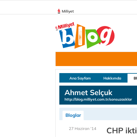
Milliyet
Ana Sayfam
Hakkımda
B
Ahmet Selçuk
http://blog.milliyet.com.tr/sonsuzasklar
Bloglar
CHP ikt
27 Haziran '14