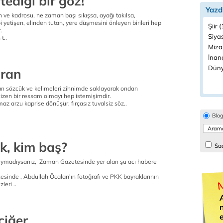
tediği bir göz!
Yazd
ve kadrosu, ne zaman başı sıkışsa, ayağı takılsa,
bi yetişen, elinden tutan, yere düşmesini önleyen birileri hep
Şiir 
.
Siyas
t..
Miza
İnanç
Düny
aran
lan sözcük ve kelimeleri zihnimde saklayarak ondan
izen bir ressam olmayı hep istemişimdir.
z arzu kaprise dönüşür, fırçasız tuvalsiz söz..
Blo
k, kim baş?
Sad
madıysanız, Zaman Gazetesinde yer alan şu acı habere
ilçesinde , Abdullah Öcalan'ın fotoğrafı ve PKK bayraklarının
leri ..
ciğer