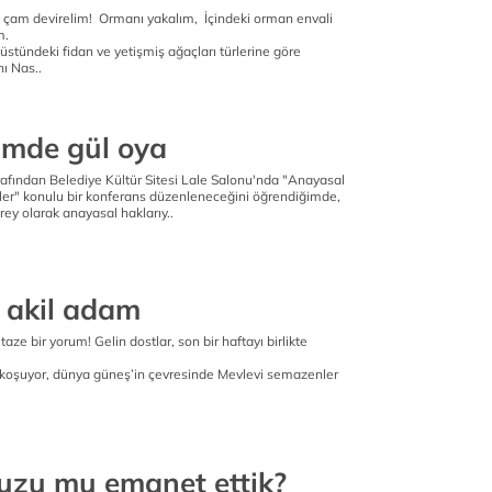
z çam devirelim! Ormanı yakalım, İçindeki orman envali
m.
üstündeki fidan ve yetişmiş ağaçları türlerine göre
ı Nas..
mde gül oya
afından Belediye Kültür Sitesi Lale Salonu'nda "Anayasal
tler" konulu bir konferans düzenleneceğini öğrendiğimde,
birey olarak anayasal haklarıy..
e akil adam
aze bir yorum! Gelin dostlar, son bir haftayı birlikte
le koşuyor, dünya güneş’in çevresinde Mevlevi semazenler
uzu mu emanet ettik?