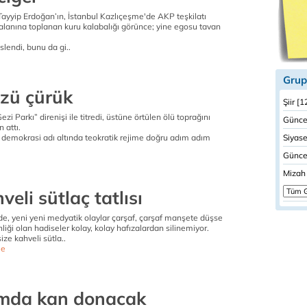
yyip Erdoğan’ın, İstanbul Kazlıçeşme'de AKP teşkilatı
alanına toplanan kuru kalabalığı görünce; yine egosu tavan
lendi, bunu da gi..
Grup
özü çürük
Şiir [1
zi Parkı” direnişi ile titredi, üstüne örtülen ölü toprağını
Güncel
 attı.
i demokrasi adı altında teokratik rejime doğru adım adım
Siyase
Güncel
Mizah 
veli sütlaç tatlısı
, yeni yeni medyatik olaylar çarşaf, çarşaf manşete düşse
inliği olan hadiseler kolay, kolay hafızalardan silinemiyor.
ze kahveli sütla..
e
mda kan donacak