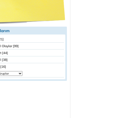
larım
21]
 Olaylar [99]
t [44]
 [38]
[16]