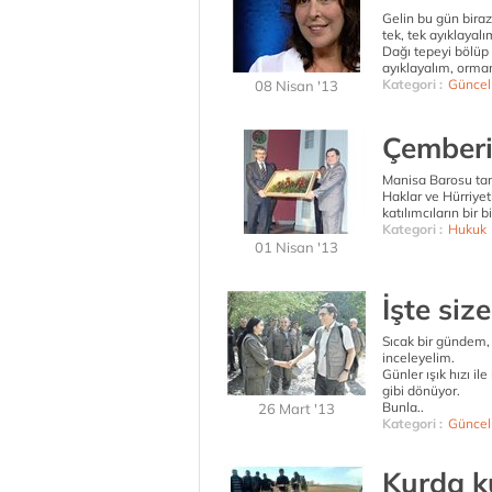
Gelin bu gün bira
tek, tek ayıklayalı
Dağı tepeyi bölüp 
ayıklayalım, orman
Kategori :
Güncel
08 Nisan '13
Çemberi
Manisa Barosu tar
Haklar ve Hürriye
katılımcıların bir 
Kategori :
Hukuk
01 Nisan '13
İşte siz
Sıcak bir gündem, t
inceleyelim.
Günler ışık hızı i
gibi dönüyor.
Bunla..
26 Mart '13
Kategori :
Güncel
Kurda k