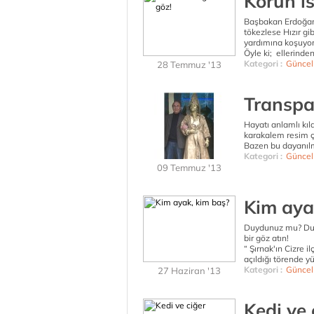
Körün is
Başbakan Erdoğan 
tökezlese Hızır gi
yardımına koşuyor
Öyle ki; ellerinden 
Kategori :
Güncel
28 Temmuz '13
Transp
Hayatı anlamlı kı
karakalem resim ç
Bazen bu dayanılma
Kategori :
Güncel
09 Temmuz '13
Kim aya
Duydunuz mu? Duy
bir göz atın!
“ Şırnak'ın Cizre 
açıldığı törende yüz
Kategori :
Güncel
27 Haziran '13
Kedi ve 