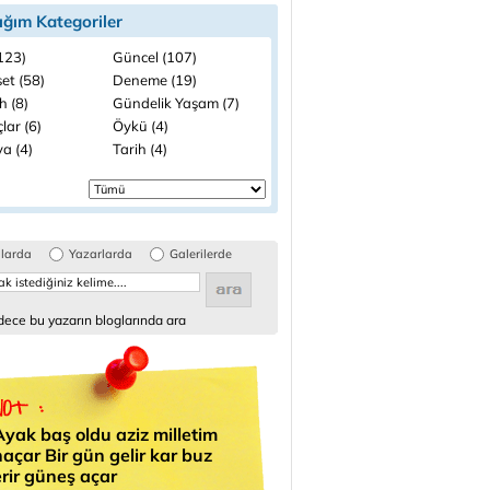
ığım Kategoriler
(123)
Güncel (107)
et (58)
Deneme (19)
h (8)
Gündelik Yaşam (7)
lar (6)
Öykü (4)
a (4)
Tarih (4)
glarda
Yazarlarda
Galerilerde
ece bu yazarın bloglarında ara
Ayak baş oldu aziz milletim
naçar Bir gün gelir kar buz
erir güneş açar