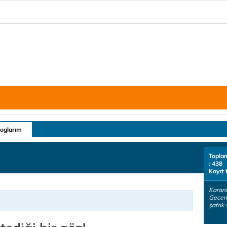
loglarım
Topla
: 438
Kayıt 
Karanl
Gecenin
şafak 