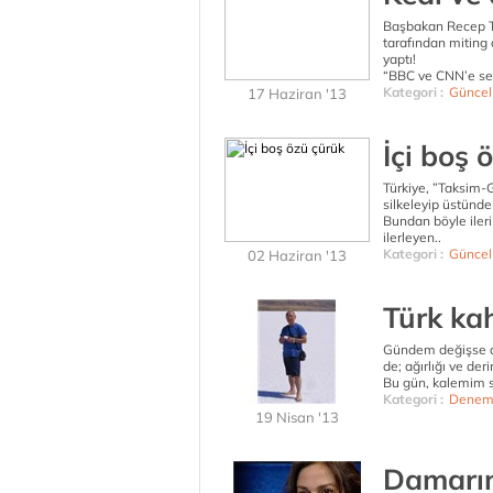
Başbakan Recep Ta
tarafından miting 
yaptı!
“BBC ve CNN’e ses
Kategori :
Güncel
17 Haziran '13
İçi boş 
Türkiye, ”Taksim-Ge
silkeleyip üstünden
Bundan böyle iler
ilerleyen..
Kategori :
Güncel
02 Haziran '13
Türk kah
Gündem değişse de
de; ağırlığı ve der
Bu gün, kalemim si
Kategori :
Denem
19 Nisan '13
Damarı