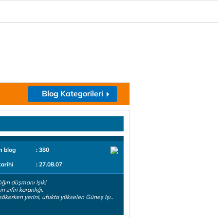
Blog Kategorileri
m blog
: 380
tarihi
: 27.08.07
ığın düşmanı Işık!
 zifiri karanlığı,
sökerken yerini, ufukta yükselen Güneş Işı..