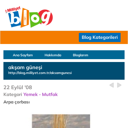
Blog Kategorileri
Ana Sayfam
Hakkımda
Bloglarım
akşam güneşi
http://blog.milliyet.com.tr/aksamgunesi
22 Eylül '08
Kategori
Yemek - Mutfak
Arpa çorbası