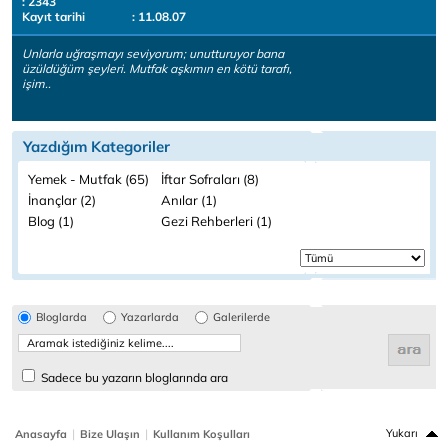
: 2343
Kayıt tarihi
: 11.08.07
Unlarla uğraşmayı seviyorum; unutturuyor bana
üzüldüğüm şeyleri. Mutfak aşkımın en kötü tarafı,
işim..
Yazdığım Kategoriler
Yemek - Mutfak (65)
İftar Sofraları (8)
İnançlar (2)
Anılar (1)
Blog (1)
Gezi Rehberleri (1)
Bloglarda
Yazarlarda
Galerilerde
Sadece bu yazarın bloglarında ara
|
|
Yukarı
Anasayfa
Bize Ulaşın
Kullanım Koşulları