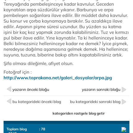
Tereyağında pembeleşinceye kadar kavrulur. Geceden
kaynatılan arpa süzdürülür yıkanır. Barbunya ve arpa
pembeleşen soğanlara ilave edilir. Bir müddet daha kavrulur.
Su konur ve çorba kaynamaya bırakılır. Su azaldıkça ilave
edilir. Arpanın pişme süresi uzundur. Bu yüzden su katma
işini bir kaç kez yapmak zorunda kalabilirsiniz. Tuz ve kırmızı
pul biber ilave edilir. Yine kaynatılır. Ta ki helleninceye kadar.
Belki bilmezsiniz helleninceye kadar ne demek? İyice pişmek,
neredeyse dağılma aşamasına gelmek demek. Ha hellenince;
suyuna, tuzuna, biberine bakıp altını kapatabilirsiniz artık.
Şifa olması dileğimle, afiyet olsun.
Fotoğraf için :
http://www.toprakana.net/galeri_dosyalar/arpa.jpg
yazarın önceki bloğu
yazarın sonraki bloğu
bu kategorideki önceki blog
bu kategorideki sonraki blog
kategoriden rastgele blog getir
Toplam blog
: 78