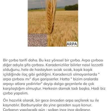
Bir çorba tarifi daha. Bu kez yöresel bir çorba. Arpa çorbası
diğer adıyla şifa çorbası. Karadenizliler bilirler nasıl lezzetli
olduğunu, hele de hastayken sıcak sıcak, kaşık kaşık
içildiğinde ilaç gibi geldiğini. Karadenizli olmayanlarda "
arpa çorbası mı" diye garipserler. Hatta " bizim oralarda
arpayı atlara yedirirler" deyip dalga geçenlerle de çok
karşılaştığım olmuştur. Herkesin damak tadı başka. Hadi biz
çorba yapalım.
Ön hazırlık olarak, bir gece önceden arpa seçilerek su ile
kaynatılır. Barbunyalar da yine geceden suya konur.
Çorbanın yapılacağı gün ; soğan ince ince doğranır.