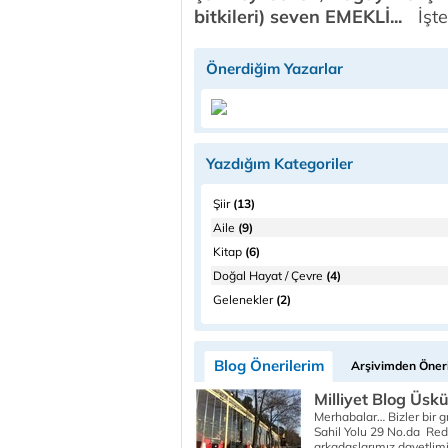
bitkileri) seven EMEKLİ...
İşte 
Önerdiğim Yazarlar
Yazdığım Kategoriler
Şiir
(13)
Aile
(9)
Kitap
(6)
Doğal Hayat / Çevre
(4)
Gelenekler
(2)
Blog Önerilerim
Arşivimden Öneri
Milliyet Blog Üsk
Merhabalar… Bizler bir 
Sahil Yolu 29 No.da Red
arkadaşlarımız davetlimiz