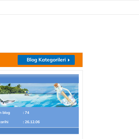
Blog Kategorileri
m blog
: 74
tarihi
: 26.12.06