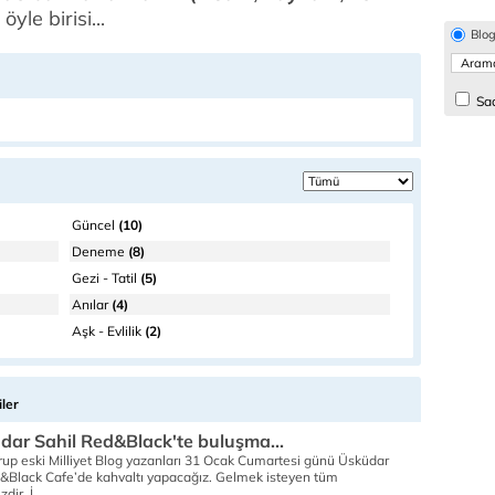
öyle birisi...
Blo
Sad
Güncel
(10)
Deneme
(8)
Gezi - Tatil
(5)
Anılar
(4)
Aşk - Evlilik
(2)
ler
üdar Sahil Red&Black'te buluşma...
grup eski Milliyet Blog yazanları 31 Ocak Cumartesi günü Üsküdar
&Black Cafe’de kahvaltı yapacağız. Gelmek isteyen tüm
dir. İ..