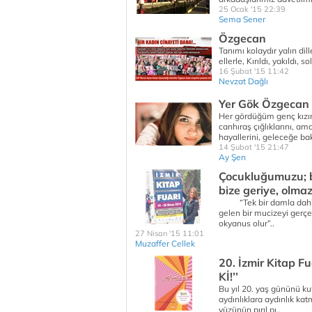
25 Ocak '15 22:39
Sema Sener
Özgecan
Tanımı kolaydır yalın di
ellerle, Kırıldı, yakıldı,
16 Şubat '15 11:42
Nevzat Dağlı
Yer Gök Özgecan d
Her gördüğüm genç kızın
canhıraş çığlıklarını, 
hayallerini, geleceğe bak
14 Şubat '15 21:47
Ay Şen
Çocukluğumuzu; bi
bize geriye, olmaz 
“Tek bir damla dahi, ha
gelen bir mucizeyi gerçek
okyanus olur”..
27 Nisan '15 11:01
Muzaffer Cellek
20. İzmir Kitap Fu
Kİ!’’
Bu yıl 20. yaş gününü ku
aydınlıklara aydınlık kat
yüzünün pırıl pı..