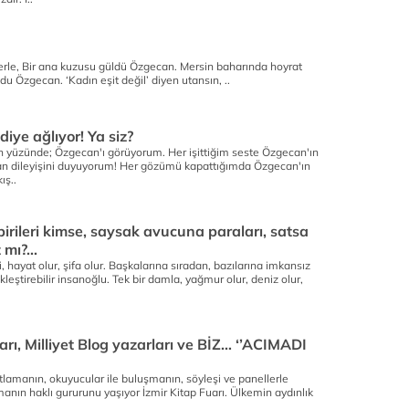
llerle, Bir ana kuzusu güldü Özgecan. Mersin baharında hoyrat
 soldu Özgecan. ‘Kadın eşit değil’ diyen utansın, ..
iye ağlıyor! Ya siz?
 yüzünde; Özgecan'ı görüyorum. Her işittiğim seste Özgecan'ın
aman dileyişini duyuyorum! Her gözümü kapattığımda Özgecan'ın
ış..
rileri kimse, saysak avucuna paraları, satsa
mı?...
yat olur, şifa olur. Başkalarına sıradan, bazılarına imkansız
leştirebilir insanoğlu. Tek bir damla, yağmur olur, deniz olur,
arı, Milliyet Blog yazarları ve BİZ… ‘’ACIMADI
tlamanın, okuyucular ile buluşmanın, söyleşi ve panellerle
manın haklı gururunu yaşıyor İzmir Kitap Fuarı. Ülkemin aydınlık