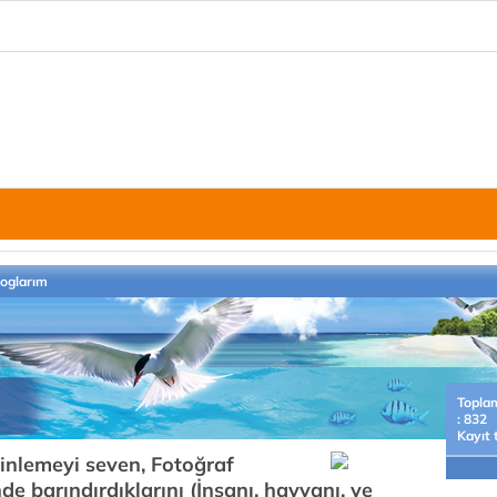
loglarım
Topla
: 832
Kayıt 
dinlemeyi seven, Fotoğraf
e barındırdıklarını (İnsanı, hayvanı, ve