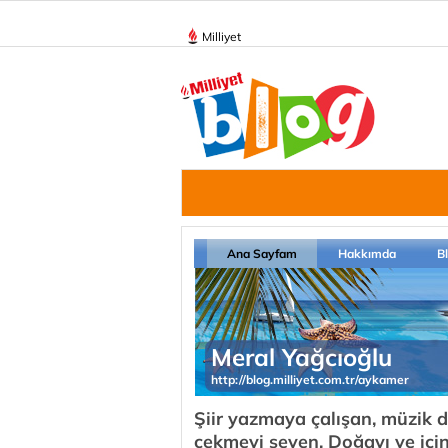
Milliyet
Ana Sayfam
Hakkımda
B
Meral Yağcıoğlu
http://blog.milliyet.com.tr/aykamer
Şiir yazmaya çalışan, müzik 
çekmeyi seven, Doğayı ve içind