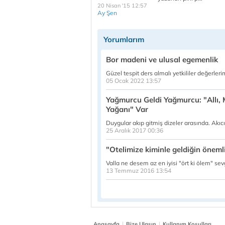
20 Nisan '15 12:57
Ay Şen
Yorumlarım
Bor madeni ve ulusal egemenlik
Güzel tespit ders almalı yetkililer değerler
05 Ocak 2022 13:57
Yağmurcu Geldi Yağmurcu: "Allı, M
Yağanı" Var
Duygular akıp gitmiş dizeler arasında. Akıcı 
25 Aralık 2017 00:36
"Otelimize kiminle geldiğin önemli 
Valla ne desem az en iyisi "ört ki ölem" sev
13 Temmuz 2016 13:54
|
|
Anasayfa
Bize Ulaşın
Kullanım Koşulları