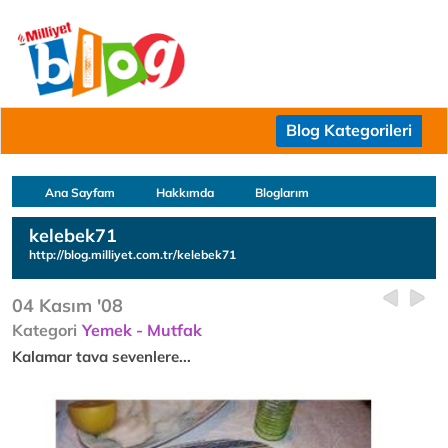
Blog Kategorileri
Ana Sayfam
Hakkımda
Bloglarım
kelebek71
http://blog.milliyet.com.tr/kelebek71
04 Kasım '08
Kategori
Yemek - Mutfak
Kalamar tava sevenlere...