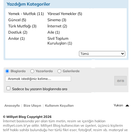
Yazdığım Kategoriler
Yemek - Mutfak (11)
Yöresel Yemekler (5)
Güncel (5)
Sinema (3)
Türk Mutfağı (3)
İnternet (2)
Dostluk (2)
Aile (1)
Anılar (1)
Sivil Toplum
Kuruluşları (1)
Bloglarda
Yazarlarda
Galerilerde
Sadece bu yazarın bloglarında ara
|
|
Yukarı
Anasayfa
Bize Ulaşın
Kullanım Koşulları
© Milliyet Blog Copyright 2026
İnternet baskısında yer alan tüm metin, resim ve içeriğin hakları
milliyet.com.tr'ye aittir. Milliyet Blog kullanıcıları ve üyeleri, üçüncü kişilerin
telif hakkı sahibi bulunduğu her türlü fikri eser, fotoğraf, resim vb. materyal ve