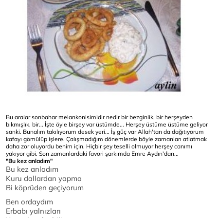
Bu aralar sonbahar melankonisimidir nedir bir bezginlik, bir herşeyden
bıkmışlık, bir... İşte öyle birşey var üstümde... Herşey üstüme üstüme geliyor
sanki. Bunalım takılıyorum desek yeri... İş güç var Allah'tan da dağıtıyorum
kafayı gömülüp işlere. Çalışmadığım dönemlerde böyle zamanları atlatmak
daha zor oluyordu benim için. Hiçbir şey teselli olmuyor herşey canımı
yakıyor gibi. Son zamanlardaki favori şarkımda Emre Aydın'dan...
"Bu kez anladım"
Bu kez anladım
Kuru dallardan yapma
Bi köprüden geçiyorum
Ben ordaydım
Erbabı yalnızları