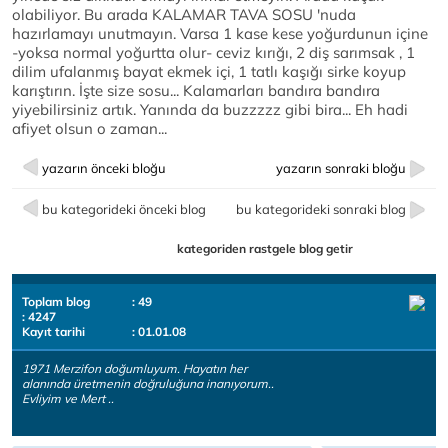
olabiliyor. Bu arada KALAMAR TAVA SOSU 'nuda
hazırlamayı unutmayın. Varsa 1 kase kese yoğurdunun içine
-yoksa normal yoğurtta olur- ceviz kırığı, 2 diş sarımsak , 1
dilim ufalanmış bayat ekmek içi, 1 tatlı kaşığı sirke koyup
karıştırın. İşte size sosu... Kalamarları bandıra bandıra
yiyebilirsiniz artık. Yanında da buzzzzz gibi bira... Eh hadi
afiyet olsun o zaman...
yazarın önceki bloğu
yazarın sonraki bloğu
bu kategorideki önceki blog
bu kategorideki sonraki blog
kategoriden rastgele blog getir
Toplam blog
: 49
: 4247
Kayıt tarihi
: 01.01.08
1971 Merzifon doğumluyum. Hayatın her
alanında üretmenin doğruluğuna inanıyorum..
Evliyim ve Mert ..