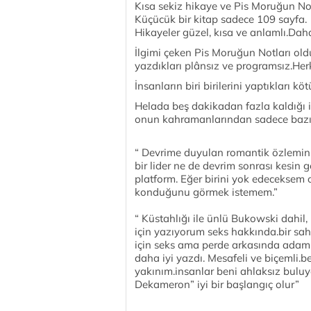
Kısa sekiz hikaye ve Pis Moruğun No
Küçücük bir kitap sadece 109 sayfa.
Hikayeler güzel, kısa ve anlamlı.Dah
İlgimi çeken Pis Moruğun Notları old
yazdıkları plânsız ve programsız.Herke
İnsanların biri birilerini yaptıkları 
Helada beş dakikadan fazla kaldığı i
onun kahramanlarından sadece bazıl
“ Devrime duyulan romantik özlemin
bir lider ne de devrim sonrası kesi
platform. Eğer birini yok edeceksem 
konduğunu görmek istemem.”
“ Küstahlığı ile ünlü Bukowski dahil, 
için yazıyorum seks hakkında.bir sa
için seks ama perde arkasında adamı
daha iyi yazdı. Mesafeli ve biçemli.
yakınım.insanlar beni ahlaksız bulu
Dekameron” iyi bir başlangıç olur”