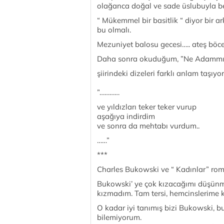
olağanca doğal ve sade üslubuyla be
“ Mükemmel bir basitlik “ diyor bir 
bu olmalı.
Mezuniyet balosu gecesi….. ateş böc
Daha sonra okuduğum, ”Ne Adammı
şiirindeki dizeleri farklı anlam taşıyo
”…………
ve yıldızları teker teker vurup
aşağıya indirdim
ve sonra da mehtabı vurdum..
……”
***
Charles Bukowski ve “ Kadınlar” rom
Bukowski’ ye çok kızacağımı düşünm
kızmadım. Tam tersi, hemcinslerime 
O kadar iyi tanımış bizi Bukowski, bu 
bilemiyorum.