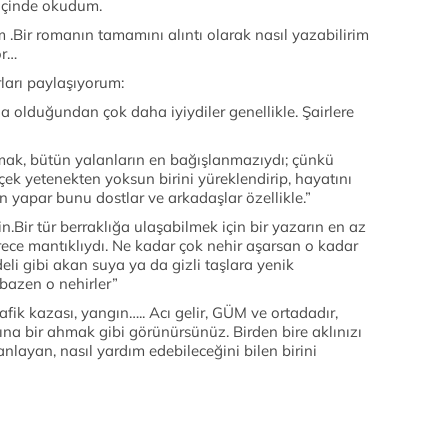
 içinde okudum.
 .Bir romanın tamamını alıntı olarak nasıl yazabilirim
or…
rları paylaşıyorum:
a olduğundan çok daha iyiydiler genellikle. Şairlere
mak, bütün yalanların en bağışlanmazıydı; çünkü
ek yetenekten yoksun birini yüreklendirip, hayatını
n yapar bunu dostlar ve arkadaşlar özellikle.”
in.Bir tür berraklığa ulaşabilmek için bir yazarın en az
erece mantıklıydı. Ne kadar çok nehir aşarsan o kadar
eli gibi akan suya ya da gizli taşlara yenik
bazen o nehirler”
afik kazası, yangın….. Acı gelir, GÜM ve ortadadır,
rına bir ahmak gibi görünürsünüz. Birden bire aklınızı
i anlayan, nasıl yardım edebileceğini bilen birini