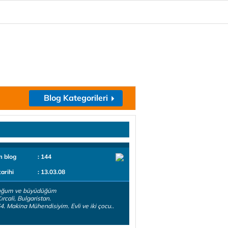
Blog Kategorileri
m blog
: 144
tarihi
: 13.03.08
ğum ve büyüdüğüm
ırcali, Bulgaristan.
64. Makina Mühendisiyim. Evli ve iki çocu..