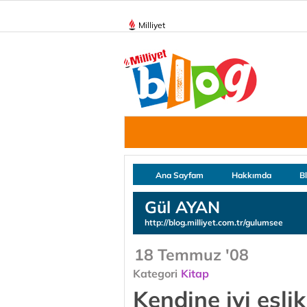
Milliyet
Ana Sayfam
Hakkımda
B
Gül AYAN
http://blog.milliyet.com.tr/gulumsee
18 Temmuz '08
Kategori
Kitap
Kendine iyi eşl