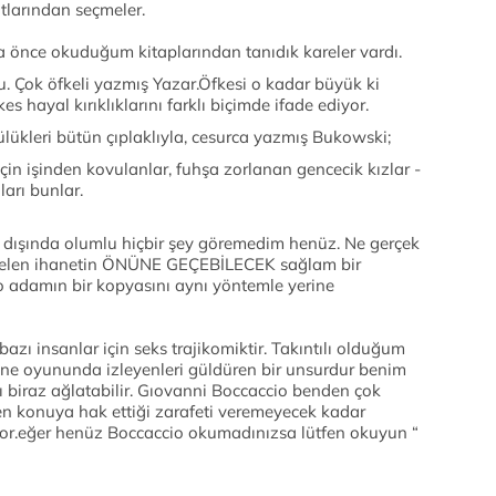
tlarından seçmeler.
a önce okuduğum kitaplarından tanıdık kareler vardı.
u. Çok öfkeli yazmış Yazar.Öfkesi o kadar büyük ki
s hayal kırıklıklarını farklı biçimde ifade ediyor.
kötülükleri bütün çıplaklıyla, cesurca yazmış Bukowski;
çin işinden kovulanlar, fuhşa zorlanan gencecik kızlar -
arı bunlar.
 dışında olumlu hiçbir şey göremedim henüz. Ne gerçek
n gelen ihanetin ÖNÜNE GEÇEBİLECEK sağlam bir
o adamın bir kopyasını aynı yöntemle yerine
bazı insanlar için seks trajikomiktir. Takıntılı olduğum
hne oyununda izleyenleri güldüren bir unsurdur benim
 biraz ağlatabilir. Gıovanni Boccaccio benden çok
ben konuya hak ettiği zarafeti veremeyecek kadar
yor.eğer henüz Boccaccio okumadınızsa lütfen okuyun “