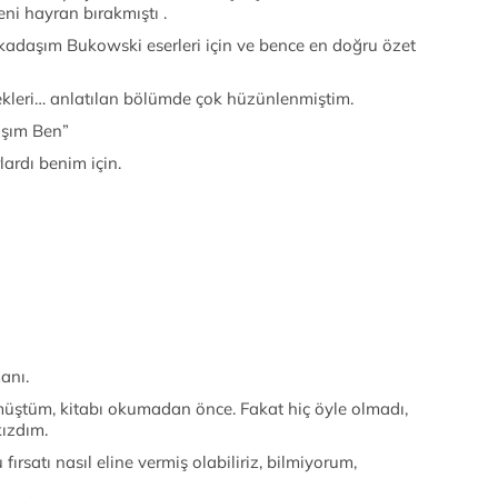
ni hayran bırakmıştı .
arkadaşım Bukowski eserleri için ve bence en doğru özet
ekleri… anlatılan bölümde çok hüzünlenmiştim.
şım Ben”
rlardı benim için.
anı.
üştüm, kitabı okumadan önce. Fakat hiç öyle olmadı,
kızdım.
fırsatı nasıl eline vermiş olabiliriz, bilmiyorum,