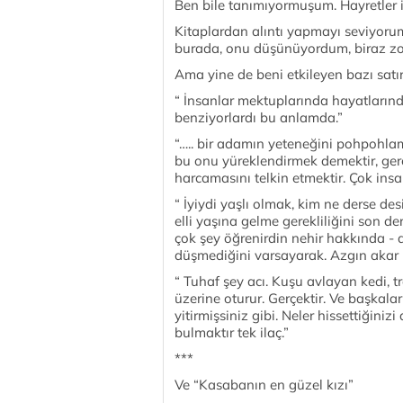
Ben bile tanımıyormuşum. Hayretler
Kitaplardan alıntı yapmayı seviyorum
burada, onu düşünüyordum, biraz z
Ama yine de beni etkileyen bazı satı
“ İnsanlar mektuplarında hayatlarınd
benziyorlardı bu anlamda.”
“….. bir adamın yeteneğini pohpohla
bu onu yüreklendirmek demektir, gerç
harcamasını telkin etmektir. Çok insa
“ İyiydi yaşlı olmak, kim ne derse des
elli yaşına gelme gerekliliğini son d
çok şey öğrenirdin nehir hakkında - d
düşmediğini varsayarak. Azgın akar 
“ Tuhaf şey acı. Kuşu avlayan kedi, tr
üzerine oturur. Gerçektir. Ve başkala
yitirmişsiniz gibi. Neler hissettiğiniz
bulmaktır tek ilaç.”
***
Ve “Kasabanın en güzel kızı”