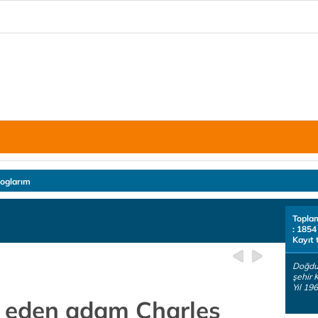
loglarım
Topla
: 1854
Kayıt 
Doğdu
şehir K
Yıl 19
ik eden adam Charles