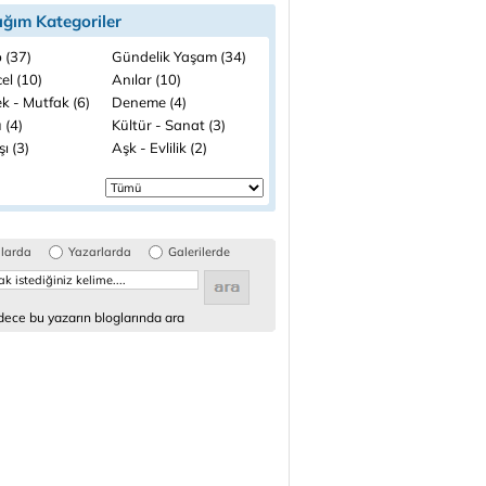
ığım Kategoriler
 (37)
Gündelik Yaşam (34)
el (10)
Anılar (10)
k - Mutfak (6)
Deneme (4)
 (4)
Kültür - Sanat (3)
şı (3)
Aşk - Evlilik (2)
glarda
Yazarlarda
Galerilerde
ece bu yazarın bloglarında ara