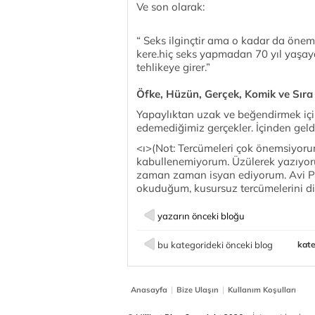
Ve son olarak:
“ Seks ilginçtir ama o kadar da öneml
kere.hiç seks yapmadan 70 yıl yaşaya
tehlikeye girer.”
Öfke, Hüzün, Gerçek, Komik ve Sıra
Yapaylıktan uzak ve beğendirmek için 
edemediğimiz gerçekler. İçinden geld
<ı>(Not: Tercümeleri çok önemsiyorum
kabullenemiyorum. Üzülerek yazıyor
zaman zaman isyan ediyorum. Avi Par
okuduğum, kusursuz tercümelerini d
yazarın önceki bloğu
bu kategorideki önceki blog
kate
|
|
Anasayfa
Bize Ulaşın
Kullanım Koşulları