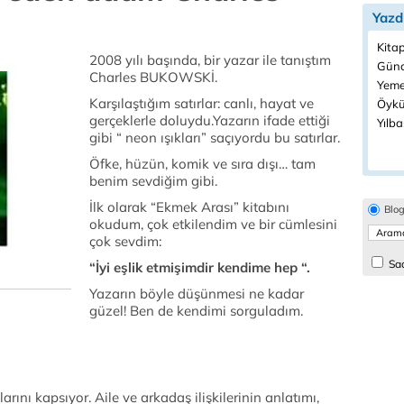
Yazd
Kitap
2008 yılı başında, bir yazar ile tanıştım
Günc
Charles BUKOWSKİ.
Yeme
Karşılaştığım satırlar: canlı, hayat ve
Öykü
gerçeklerle doluydu.Yazarın ifade ettiği
Yılba
gibi “ neon ışıkları” saçıyordu bu satırlar.
Öfke, hüzün, komik ve sıra dışı… tam
benim sevdiğim gibi.
İlk olarak “Ekmek Arası” kitabını
Blo
okudum, çok etkilendim ve bir cümlesini
çok sevdim:
Sad
“İyi eşlik etmişimdir kendime hep “.
Yazarın böyle düşünmesi ne kadar
güzel! Ben de kendimi sorguladım.
arını kapsıyor. Aile ve arkadaş ilişkilerinin anlatımı,