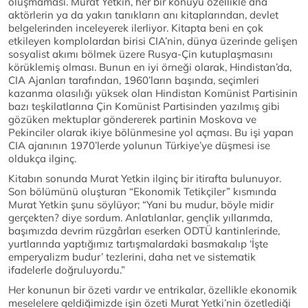
oluşmaması. Murat Yetkin, her bir konuyu özellikle ana
aktörlerin ya da yakın tanıkların anı kitaplarından, devlet
belgelerinden inceleyerek ilerliyor. Kitapta beni en çok
etkileyen komplolardan birisi CIA’nin, dünya üzerinde gelişen
sosyalist akımı bölmek üzere Rusya-Çin kutuplaşmasını
körüklemiş olması. Bunun en iyi örneği olarak, Hindistan’da,
CIA Ajanları tarafından, 1960’ların başında, seçimleri
kazanma olasılığı yüksek olan Hindistan Komünist Partisinin
bazı teşkilatlarına Çin Komünist Partisinden yazılmış gibi
gözüken mektuplar göndererek partinin Moskova ve
Pekinciler olarak ikiye bölünmesine yol açması. Bu işi yapan
CIA ajanının 1970’lerde yolunun Türkiye’ye düşmesi ise
oldukça ilginç.
Kitabın sonunda Murat Yetkin ilginç bir itirafta bulunuyor.
Son bölümünü oluşturan “Ekonomik Tetikçiler” kısmında
Murat Yetkin şunu söylüyor; “Yani bu mudur, böyle midir
gerçekten? diye sordum. Anlatılanlar, gençlik yıllarımda,
başımızda devrim rüzgârları eserken ODTÜ kantinlerinde,
yurtlarında yaptığımız tartışmalardaki basmakalıp ‘İşte
emperyalizm budur’ tezlerini, daha net ve sistematik
ifadelerle doğruluyordu.”
Her konunun bir özeti vardır ve entrikalar, özellikle ekonomik
meselelere geldiğimizde işin özeti Murat Yetki’nin özetlediği