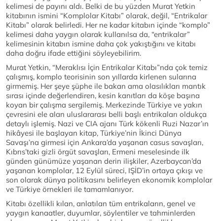
kelimesi de payını aldı. Belki de bu yüzden Murat Yetkin
kitabının ismini “Komplolar Kitabı” olarak, değil, “Entrikalar
Kitabı” olarak belirledi. Her ne kadar kitabın içinde “komplo”
kelimesi daha yaygın olarak kullanılsa da, “entrikalar”
kelimesinin kitabın ismine daha çok yakıştığını ve kitabı
daha doğru ifade ettiğini söyleyebilirim.
Murat Yetkin, “Meraklısı İçin Entrikalar Kitabı”nda çok temiz
çalışmış, komplo teorisinin son yıllarda kirlenen sularına
girmemiş. Her şeye şüphe ile bakan ama olasılıkları mantık
sırası içinde değerlendiren, kesin kanıtları da köşe başına
koyan bir çalışma sergilemiş. Merkezinde Türkiye ve yakın
çevresini ele alan uluslararası belli başlı entrikaları oldukça
detaylı işlemiş. Nazi ve CIA ajanı Türk kökenli Ruzi Nazar’ın
hikâyesi ile başlayan kitap, Türkiye’nin İkinci Dünya
Savaşı’na girmesi için Ankara’da yaşanan casus savaşları,
Kıbrıs’taki gizli örgüt savaşları, Ermeni meselesinde ilk
günden günümüze yaşanan derin ilişkiler, Azerbaycan’da
yaşanan komplolar, 12 Eylül süreci, IŞİD’in ortaya çıkışı ve
son olarak dünya politikasını belirleyen ekonomik komplolar
ve Türkiye örnekleri ile tamamlanıyor.
Kitabı özellikli kılan, anlatılan tüm entrikaların, genel ve
yaygın kanaatler, duyumlar, söylentiler ve tahminlerden