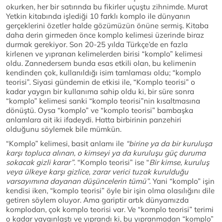
okurken, her bir satırında bu fikirler uçuştu zihnimde. Murat
Yetkin kitabında işlediği 10 farklı komplo ile dünyanın
gerçeklerini özetler halde gözümüzün önüne sermiş. Kitaba
daha derin girmeden önce komplo kelimesi üzerinde biraz
durmak gerekiyor. Son 20-25 yılda Türkçe’de en fazla
kirlenen ve yıpranan kelimelerden birisi “komplo” kelimesi
oldu. Zannedersem bunda esas etkili olan, bu kelimenin
kendinden çok, kullanıldığı isim tamlaması oldu; “komplo
teorisi”. Siyasi gündemin de etkisi ile, “Komplo teorisi” o
kadar yaygın bir kullanıma sahip oldu ki, bir süre sonra
“komplo” kelimesi sanki “komplo teorisi”nin kısaltmasına
dönüştü. Oysa “komplo” ve “komplo teorisi” bambaşka
anlamlara ait iki ifadeydi. Hatta birbirinin panzehiri
olduğunu söylemek bile mümkün.
“Komplo” kelimesi, basit anlamı ile
“birine ya da bir kuruluşa
karşı topluca alınan, o kimseyi ya da kuruluşu güç duruma
sokacak gizli karar”
. “Komplo teorisi” ise “
Bir kimse, kuruluş
veya ülkeye karşı gizlice, zarar verici tuzak kurulduğu
varsayımına dayanan düşüncelerin tümü”
. Yani “komplo” işin
kendisi iken, “komplo teorisi” öyle bir işin olma olasılığını dile
getiren söylem oluyor. Ama gariptir artık dünyamızda
komplodan, çok komplo teorisi var. Ve “komplo teorisi” terimi
o kadar yaygınlaştı ve yıprandı ki, bu yıpranmadan “komplo”