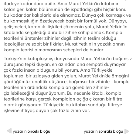
ifadeye kadar daralabilir. Ama Murat Yetkin’in kitabının
kalan geri kalan bölümünün de ispatladığı gibi hiçbir konu
bu kadar dar kalıplarla ele alınamaz. Dünya çok karmaşık ve
bu karmaşıklığın özetleyecek basit bir formül yok. Dünyayı,
gelişmeleri, karanlık ilişkileri çözmenin yolu, Murat Yetkin’in
kitabında sergilediği duru bir zihne sahip olmak. Komplo
teorilerini üretenler zihinler değil, zihnin teslim olduğu
ideolojiler ve sabit bir fikirler. Murat Yetkin’in yazdıklarının
komplo teorisi olmamasının sebepleri de bunlar.
Türkiye’nin kutuplaşmış dünyasında Murat Yetkin’in bağımsız
duruşuna tepki duyan, en azından ona sempati duymayan
çok fazla insan olduğunu biliyorum. Ama Türkiye’de
toplumsal bir uzlaşıya giden yolun, Murat Yetkin’de örneğini
gördüğümüz analitik düşünce, bağımsız bir zihinle - komplo
teorilerinin ardındaki komploları görebilen zihinle-
çizilebileceğini düşünüyorum. Bu nedenle kitabı, komplo
teorilerine karşı, gerçek komploları açığa çıkaran bir filtre
olarak görüyorum. Türkiye’de bu kitabın sunduğu filtreye
işlevine ihtiyaç duyan çok fazla zihin var.
yazarın önceki bloğu
yazarın sonraki bloğu