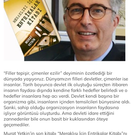
“Filler tepişir, çimenler ezilir” deyiminin özetlediği bir
dünyada yaşıyoruz. Dünyamızın filleri devletler, çimenler ise
insanlar. Tarih boyunca devlet ilk oluştuğu süreçten itibaren
insanın faydası dışında kendine farklı hedefler belirledi ve o
hedefler insanlara hep acı verdi. Devlet kendi başına bir
organizma gibi, insanların içinden temsilcileri bünyesine aldı.
Sanki, sahip olduğu organizasyon insanların faydasına
işliyor görüntüsü oluşturdu. Ama devleti idare ettiğini
zannedenler bile onun basit bir kuklasından öteye
geçemediler.
Murat Yetkin’in son kitabı “Meraklısı İçin Entrikalar Kitabı”nı