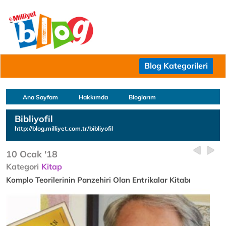
Blog Kategorileri
Ana Sayfam
Hakkımda
Bloglarım
Bibliyofil
http://blog.milliyet.com.tr/bibliyofil
10 Ocak '18
Kategori
Kitap
Komplo Teorilerinin Panzehiri Olan Entrikalar Kitabı