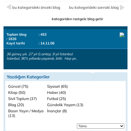
bu kategorideki önceki blog
bu kategorideki sonraki blog
kategoriden rastgele blog getir
Toplam blog
: 453
: 1826
Kayıt tarihi
: 14.11.06
36 güneş yılı. 27 yıl G.antep, 9 yıl İstanbul.
İstanbul, 90’lı yıllarda yaşandı, bitti. Hep şe..
Yazdığım Kategoriler
Güncel (75)
Siyaset (65)
Kitap (50)
Haber (40)
Sivil Toplum (37)
Futbol (25)
Blog (20)
Gündelik Yaşam (13)
Basın Yayın / Medya
İnançlar (8)
(13)