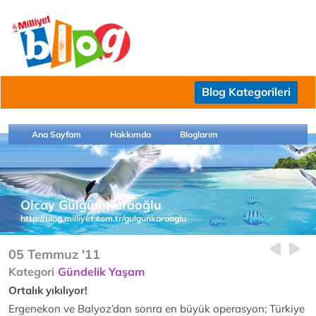
Blog Kategorileri
Ana Sayfam
Hakkımda
Bloglarım
Olcay Gülgün Karaoğlu
http://blog.milliyet.com.tr/gulgunkaraoglu
05 Temmuz '11
Kategori
Gündelik Yaşam
Ortalık yıkılıyor!
Ergenekon ve Balyoz’dan sonra en büyük operasyon; Türkiye