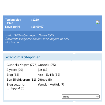
Toplam blog
: 1269
: 1343
Kayıt tarihi
: 18.09.07
İzmir, 1963 doğumluyum. Dokuz Eylül
Üniversitesi İngilizce bölümü mezunuyum ve özel
bir şirkette ..
Yazdığım Kategoriler
Gündelik Yaşam (776)
Güncel (175)
Siyaset (99)
Şiir (63)
Blog (58)
Aşk - Evlilik (32)
Ben Bildiriyorum (11)
Dünya (8)
Blog yazarları
Yemek - Mutfak (7)
tartışıyor! (8)