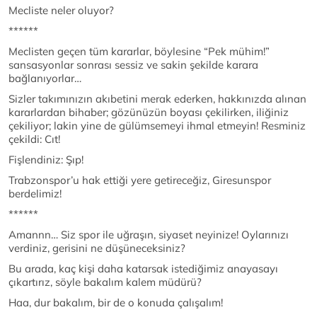
Mecliste neler oluyor?
******
Meclisten geçen tüm kararlar, böylesine “Pek mühim!”
sansasyonlar sonrası sessiz ve sakin şekilde karara
bağlanıyorlar…
Sizler takımınızın akıbetini merak ederken, hakkınızda alınan
kararlardan bihaber; gözünüzün boyası çekilirken, iliğiniz
çekiliyor; lakin yine de gülümsemeyi ihmal etmeyin! Resminiz
çekildi: Cıt!
Fişlendiniz: Şıp!
Trabzonspor’u hak ettiği yere getireceğiz, Giresunspor
berdelimiz!
******
Amannn… Siz spor ile uğraşın, siyaset neyinize! Oylarınızı
verdiniz, gerisini ne düşüneceksiniz?
Bu arada, kaç kişi daha katarsak istediğimiz anayasayı
çıkartırız, söyle bakalım kalem müdürü?
Haa, dur bakalım, bir de o konuda çalışalım!