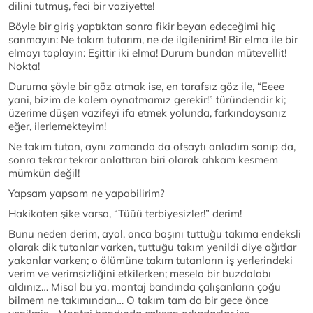
dilini tutmuş, feci bir vaziyette!
Böyle bir giriş yaptıktan sonra fikir beyan edeceğimi hiç
sanmayın: Ne takım tutarım, ne de ilgilenirim! Bir elma ile bir
elmayı toplayın: Eşittir iki elma! Durum bundan mütevellit!
Nokta!
Duruma şöyle bir göz atmak ise, en tarafsız göz ile, “Eeee
yani, bizim de kalem oynatmamız gerekir!” türündendir ki;
üzerime düşen vazifeyi ifa etmek yolunda, farkındaysanız
eğer, ilerlemekteyim!
Ne takım tutan, aynı zamanda da ofsaytı anladım sanıp da,
sonra tekrar tekrar anlattıran biri olarak ahkam kesmem
mümkün değil!
Yapsam yapsam ne yapabilirim?
Hakikaten şike varsa, “Tüüü terbiyesizler!” derim!
Bunu neden derim, ayol, onca başını tuttuğu takıma endeksli
olarak dik tutanlar varken, tuttuğu takım yenildi diye ağıtlar
yakanlar varken; o ölümüne takım tutanların iş yerlerindeki
verim ve verimsizliğini etkilerken; mesela bir buzdolabı
aldınız… Misal bu ya, montaj bandında çalışanların çoğu
bilmem ne takımından… O takım tam da bir gece önce