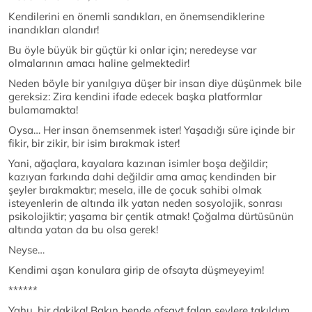
Kendilerini en önemli sandıkları, en önemsendiklerine
inandıkları alandır!
Bu öyle büyük bir güçtür ki onlar için; neredeyse var
olmalarının amacı haline gelmektedir!
Neden böyle bir yanılgıya düşer bir insan diye düşünmek bile
gereksiz: Zira kendini ifade edecek başka platformlar
bulamamakta!
Oysa… Her insan önemsenmek ister! Yaşadığı süre içinde bir
fikir, bir zikir, bir isim bırakmak ister!
Yani, ağaçlara, kayalara kazınan isimler boşa değildir;
kazıyan farkında dahi değildir ama amaç kendinden bir
şeyler bırakmaktır; mesela, ille de çocuk sahibi olmak
isteyenlerin de altında ilk yatan neden sosyolojik, sonrası
psikolojiktir; yaşama bir çentik atmak! Çoğalma dürtüsünün
altında yatan da bu olsa gerek!
Neyse…
Kendimi aşan konulara girip de ofsayta düşmeyeyim!
******
Yahu, bir dakika! Bakın bende ofsayt falan şeylere takıldım,