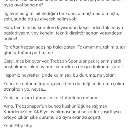
oysa ayol bana ne?
İlgilenmediğim, bilmediğim bir konu; o maçta bu olmuştu,
sahi, şunda da şu diyecek halim yok!
Hah, ben bile bu konulara kıyısından köşesinden takılmaya
başladıysam, vay kendini teknik direktör sanan vatandaşın
haline!
Taraftar hepten şapşırıp kaldı zaten! Takımım mı, takım tutar
gibi tuttuğum partim mi?
Gerçi, ince bir ayar var; Trabzon Sporlular pek içlenmişlerdi
başbakana, lakin oylarını vermekten de geri kalmamışlardı!
Hepimiz hayretler içinde kalmıştık bu duruma, ne yalan!
Yahu, ne anlarım toptan, gerçi fena da değilimdir ama çalım
atmaktan ya, neyse…
Yani, ne takım tutarım, ne de futboldan anlarım!
Ama, Trabzonspor’un bunca küskünlüğüne rağmen
Karadeniz’den AKP’ye oy akması beni ne kadar şaşırttıysa,
ortaya çıkan şike durumu da aynı oranda şaşırttı!
Yani: Fifty fifty…