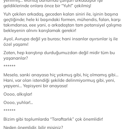
yenilmiş… Montaj bandında çalışan arkadaşlar işe
geldiklerinde onlara önce bir “Yuh!” çekilmiş!
Yuh çekilen arkadaş, geceden kalan siniri ile, işinin başına
geçtiğinde; hele ki başındaki formen, mühendis, falan, karşı
takımdansa, eee yani, o arkadaştan tam potansiyel çalışma
bekleyenin alnını karışlamak gerekir!
Ayol, Avrupa değil ya burası; hani insanlar ayırsınlar iş ile
özel yaşamı!
Zaten, hep karıştırıp durduğumuzdan değil midir tüm bu
yaşananlar?
******
Mesela, sanki anayasa hiç yokmuş gibi, hiç olmamış gibi…
Hani, var olan istendiği şekilde delinmiyormuş gibi, yeni,
yepyeni… Yepisyeni bir anayasa!
Oooo, alkışlar!
Oooo, yuhlar!...
******
Bizim gibi toplumlarda “Taraftarlık” çok önemlidir!
Neden önemlidir, bilir misiniz?