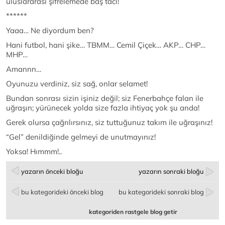
uluslararası şifrelemede baş tacı!
******
Yaaa… Ne diyordum ben?
Hani futbol, hani şike… TBMM… Cemil Çiçek… AKP… CHP…
MHP…
Amannn…
Oyunuzu verdiniz, siz sağ, onlar selamet!
Bundan sonrası sizin işiniz değil; siz Fenerbahçe falan ile
uğraşın; yürünecek yolda size fazla ihtiyaç yok şu anda!
Gerek olursa çağrılırsınız, siz tuttuğunuz takım ile uğraşınız!
“Gel” denildiğinde gelmeyi de unutmayınız!
Yoksa! Hımmm!..
yazarın önceki bloğu
yazarın sonraki bloğu
bu kategorideki önceki blog
bu kategorideki sonraki blog
kategoriden rastgele blog getir