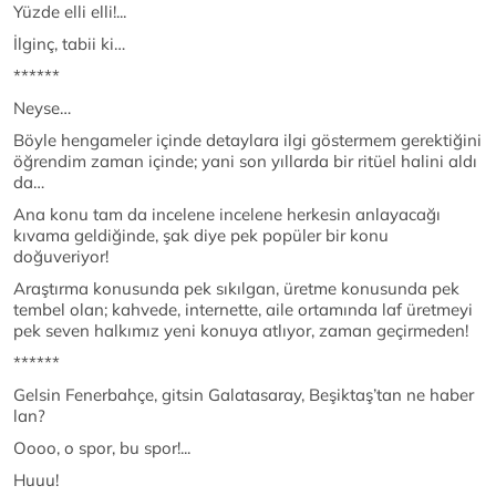
Yüzde elli elli!...
İlginç, tabii ki…
******
Neyse…
Böyle hengameler içinde detaylara ilgi göstermem gerektiğini
öğrendim zaman içinde; yani son yıllarda bir ritüel halini aldı
da…
Ana konu tam da incelene incelene herkesin anlayacağı
kıvama geldiğinde, şak diye pek popüler bir konu
doğuveriyor!
Araştırma konusunda pek sıkılgan, üretme konusunda pek
tembel olan; kahvede, internette, aile ortamında laf üretmeyi
pek seven halkımız yeni konuya atlıyor, zaman geçirmeden!
******
Gelsin Fenerbahçe, gitsin Galatasaray, Beşiktaş’tan ne haber
lan?
Oooo, o spor, bu spor!...
Huuu!