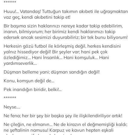
******
Huuu!... Vatandaş! Tuttuğun takımın akıbeti ile uğraşmaktan
vaz geç, kendi akıbetini takip et!
Bir başıma sizin haklarınızı nereye kadar takip edebilirim,
inanın, bilmiyorum; her birimiz kendi haklarımızı takip
edersek ancak sesimizi duyurabiliriz; bir tek bunu biliyorum!
Herkesin gözü futbol ile körleşmiş değil, herkes kendisini
yalnız hissediyor değil! Bir şeyler var; hani pek çok
özlediğimiz… Hani İnsanlık… Hani komşuluk… Hani
yardımseverlik…
Düşman belleme yani; düşman sandığın değil!
Konu, komşun değil de…
Pek inandığın biridir, belki!...
******
Neyse….
Ne fena; her bir şey bir başka şey ile ilişkilendiriliyor artık!
Ne çileğin, ne elmanın… Ne de kirazın el değmemişliği kaldı;
ne şeftalinin namusu! Karpuz ve kavun hepten eşkali