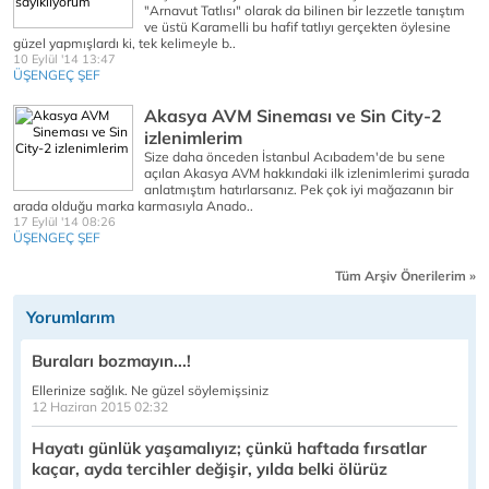
"Arnavut Tatlısı" olarak da bilinen bir lezzetle tanıştım
ve üstü Karamelli bu hafif tatlıyı gerçekten öylesine
güzel yapmışlardı ki, tek kelimeyle b..
10 Eylül '14 13:47
ÜŞENGEÇ ŞEF
Akasya AVM Sineması ve Sin City-2
izlenimlerim
Size daha önceden İstanbul Acıbadem'de bu sene
açılan Akasya AVM hakkındaki ilk izlenimlerimi şurada
anlatmıştım hatırlarsanız. Pek çok iyi mağazanın bir
arada olduğu marka karmasıyla Anado..
17 Eylül '14 08:26
ÜŞENGEÇ ŞEF
Tüm Arşiv Önerilerim »
Yorumlarım
Buraları bozmayın...!
Ellerinize sağlık. Ne güzel söylemişsiniz
12 Haziran 2015 02:32
Hayatı günlük yaşamalıyız; çünkü haftada fırsatlar
kaçar, ayda tercihler değişir, yılda belki ölürüz