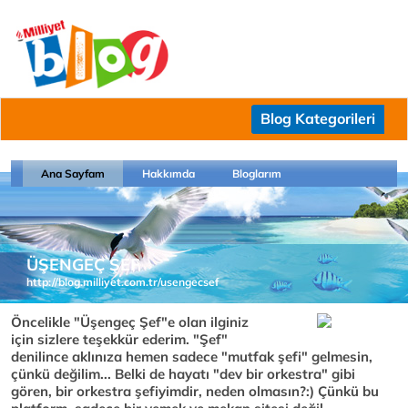
Blog Kategorileri
Ana Sayfam
Hakkımda
Bloglarım
ÜŞENGEÇ ŞEF
http://blog.milliyet.com.tr/usengecsef
Öncelikle "Üşengeç Şef"e olan ilginiz
için sizlere teşekkür ederim. "Şef"
denilince aklınıza hemen sadece "mutfak şefi" gelmesin,
çünkü değilim... Belki de hayatı "dev bir orkestra" gibi
gören, bir orkestra şefiyimdir, neden olmasın?:) Çünkü bu