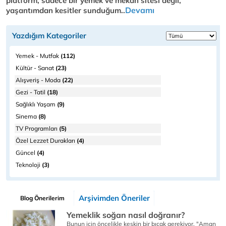
platform, sadece bir yemek ve mekan sitesi değil,
Devamı
yaşantımdan kesitler sunduğum..
Yazdığım Kategoriler
Yemek - Mutfak
(112)
Kültür - Sanat
(23)
Alışveriş - Moda
(22)
Gezi - Tatil
(18)
Sağlıklı Yaşam
(9)
Sinema
(8)
TV Programları
(5)
Özel Lezzet Durakları
(4)
Güncel
(4)
Teknoloji
(3)
Arşivimden Öneriler
Blog Önerilerim
Yemeklik soğan nasıl doğranır?
Bunun için öncelikle keskin bir bıçak gerekiyor. "Aman