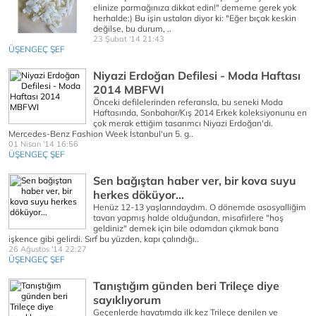
elinize parmağınıza dikkat edin!" dememe gerek yok
herhalde:) Bu işin ustaları diyor ki: "Eğer bıçak keskin
değilse, bu durum, ..
23 Şubat '14 21:43
ÜŞENGEÇ ŞEF
Niyazi Erdoğan Defilesi - Moda Haftası
2014 MBFWI
Önceki defilelerinden referansla, bu seneki Moda
Haftasında, Sonbahar/Kış 2014 Erkek koleksiyonunu en
çok merak ettiğim tasarımcı Niyazi Erdoğan'dı.
Mercedes-Benz Fashion Week İstanbul'un 5. g..
01 Nisan '14 16:56
ÜŞENGEÇ ŞEF
Sen bağıştan haber ver, bir kova suyu
herkes döküyor...
Henüz 12-13 yaşlarındaydım. O dönemde asosyalliğim
tavan yapmış halde olduğundan, misafirlere "hoş
geldiniz" demek için bile odamdan çıkmak bana
işkence gibi gelirdi. Sırf bu yüzden, kapı çalındığı..
26 Ağustos '14 22:27
ÜŞENGEÇ ŞEF
Tanıştığım günden beri Trileçe diye
sayıklıyorum
Geçenlerde hayatımda ilk kez Trileçe denilen ve