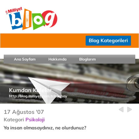
Blog Kategorileri
Ana Sayfam
Hakkımda
Bloglarım
Kumdan Kaleler
http://blog.milliyet.com.tr/canbay
17 Ağustos '07
Kategori
Psikoloji
Ya insan olmasaydınız, ne olurdunuz?