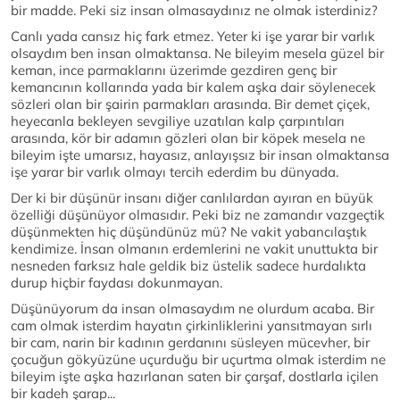
bir madde. Peki siz insan olmasaydınız ne olmak isterdiniz?
Canlı yada cansız hiç fark etmez. Yeter ki işe yarar bir varlık
olsaydım ben insan olmaktansa. Ne bileyim mesela güzel bir
keman, ince parmaklarını üzerimde gezdiren genç bir
kemancının kollarında yada bir kalem aşka dair söylenecek
sözleri olan bir şairin parmakları arasında. Bir demet çiçek,
heyecanla bekleyen sevgiliye uzatılan kalp çarpıntıları
arasında, kör bir adamın gözleri olan bir köpek mesela ne
bileyim işte umarsız, hayasız, anlayışsız bir insan olmaktansa
işe yarar bir varlık olmayı tercih ederdim bu dünyada.
Der ki bir düşünür insanı diğer canlılardan ayıran en büyük
özelliği düşünüyor olmasıdır. Peki biz ne zamandır vazgeçtik
düşünmekten hiç düşündünüz mü? Ne vakit yabancılaştık
kendimize. İnsan olmanın erdemlerini ne vakit unuttukta bir
nesneden farksız hale geldik biz üstelik sadece hurdalıkta
durup hiçbir faydası dokunmayan.
Düşünüyorum da insan olmasaydım ne olurdum acaba. Bir
cam olmak isterdim hayatın çirkinliklerini yansıtmayan sırlı
bir cam, narin bir kadının gerdanını süsleyen mücevher, bir
çocuğun gökyüzüne uçurduğu bir uçurtma olmak isterdim ne
bileyim işte aşka hazırlanan saten bir çarşaf, dostlarla içilen
bir kadeh şarap...