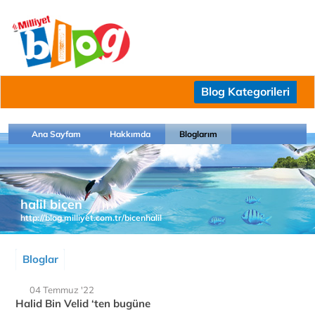
Blog Kategorileri
Ana Sayfam
Hakkımda
Bloglarım
halil biçen
http://blog.milliyet.com.tr/bicenhalil
Bloglar
04 Temmuz '22
Halid Bin Velid ‘ten bugüne