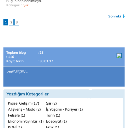
Bugün hep benimleyd..
Kategori :
Şiir
Sonraki
1
2
3
Toplam blog
: 28
: 116
Kayıt tarihi
: 30.01.17
Halil BİÇEN ..
Yazdığım Kategoriler
Kişisel Gelişim (17)
Şiir (2)
Alışveriş - Moda (2)
İş Yaşamı - Kariyer (1)
Felsefe (1)
Tarih (1)
Ekonomi Yayınları (1)
Edebiyat (1)
KOBİ (1)
Fizik (1)