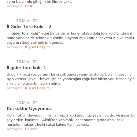
sonu kızlarımla gittiğim bir filmde çeki..
Kategori :
Fizik
30 Mart '22
İl Gider Töre Kalır - 2
’İl Gider Töre Kalır’’ yani Bir belde bir hane yıkılsa dahi töre kaldığında o il ,
hane yada belde tekrar kurulabilir. Hayatın ve kültürün devamı için ve toplu
yaşamı sürdürebilmek için gerek..
Kategori :
Kişisel Gelişim
30 Mart '22
İl gider töre kalır 1
Bugün iki yazı yazıyorum , birisi çok ağırdı , yarım sayfa da 1,5 yılın özeti , 3
ayın karasızlığıydı . hayat işte ne yapacağını çoğu kez bilemiyor . bazen öyle
sıkıntıları oluyor ki insanın bitme..
Kategori :
Kişisel Gelişim
20 Mart '22
Korkaklar Uyuyamaz
Korkmak bir duygudur. Her birimizin korktuğumuz şeyleri vardır. Ve insan bir
şeylerden korkmalı , Allah’tan korkmalı , cehenneme gitmekten , belki
hastalanmaktan , belki sakat kalmaktan , yoksul..
Kategori :
Felsefe