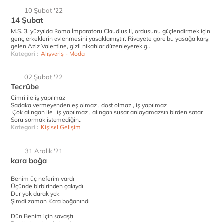
10 Şubat '22
14 Şubat
M.S. 3. yüzyılda Roma İmparatoru Claudius II, ordusunu güçlendirmek için
genç erkeklerin evlenmesini yasaklamıştır. Rivayete göre bu yasağa karşı
gelen Aziz Valentine, gizli nikahlar düzenleyerek g..
Kategori :
Alışveriş - Moda
02 Şubat '22
Tecrübe
Cimri ile iş yapılmaz
Sadaka vermeyenden eş olmaz , dost olmaz , iş yapılmaz
Çok alıngan ile iş yapılmaz , alıngan susar anlayamazsın birden satar
Soru sormak istemediğin..
Kategori :
Kişisel Gelişim
31 Aralık '21
kara boğa
Benim üç neferim vardı
Üçünde birbirinden çakıydı
Dur yok durak yok
Şimdi zaman Kara boğanındı
Dün Benim için savaştı