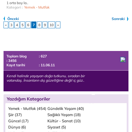
1 orta boy la..
Kategori :
Yemek - Mutfak
Önceki
Sonraki
«
3
4
5
6
7
8
9
10
»
Toplam blog
: 627
: 3456
Kayıt tarihi
: 11.06.11
Kendi halinde yaşayan doğa tutkunu, sıradan bir
vatandaş. İnsanların dış güzelliğine değil iç güz..
Yazdığım Kategoriler
Yemek - Mutfak (454)
Gündelik Yaşam (40)
Şiir (37)
Sağlıklı Yaşam (18)
Güncel (17)
Kültür - Sanat (10)
Dünya (6)
Siyaset (5)