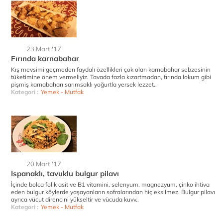
23 Mart '17
Fırında karnabahar
Kış mevsimi geçmeden faydalı özellikleri çok olan karnabahar sebzesinin
tüketimine önem vermeliyiz. Tavada fazla kızartmadan, fırında lokum gibi
pişmiş karnabaharı sarımsaklı yoğurtla yersek lezzet..
Kategori :
Yemek - Mutfak
20 Mart '17
Ispanaklı, tavuklu bulgur pilavı
İçinde bolca folik asit ve B1 vitamini, selenyum, magnezyum, çinko ihtiva
eden bulgur köylerde yaşayanların sofralarından hiç eksilmez. Bulgur pilavı
ayrıca vücut direncini yükseltir ve vücuda kuvv..
Kategori :
Yemek - Mutfak