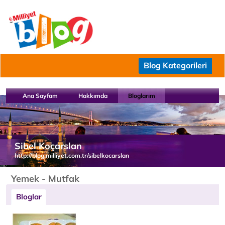
Blog Kategorileri
Ana Sayfam
Hakkımda
Bloglarım
Sibel Koçarslan
http://blog.milliyet.com.tr/sibelkocarslan
Yemek - Mutfak
Bloglar