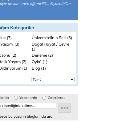
yle devam eden öğrencilik... Siyasetbilim,
ığım Kategoriler
luk (7)
Üniversitelinin Sesi (5)
 Yaşamı (3)
Doğal Hayat / Çevre
(3)
asonu (2)
Deneme (2)
elik Yaşam (2)
Öykü (1)
ildiriyorum (1)
Blog (1)
glarda
Yazarlarda
Galerilerde
ece bu yazarın bloglarında ara