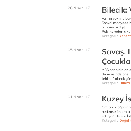
Bilecik;
26 Nisan '17
Var mı yok mu bak
Sosyal medyada bir
olmaması diye...
Peki nereden çıktı
Kategori :
Kent Y
Savaş, 
05 Nisan '17
Çocukla
ABD tarihinin en 
derecesinde önem
tehlike" olarak gö
Kategori :
Dünya
Kuzey İs
01 Nisan '17
Ormanın, ağacın fa
nedense önlem alm
ediliyor! Hele ki İ
Kategori :
Doğal 