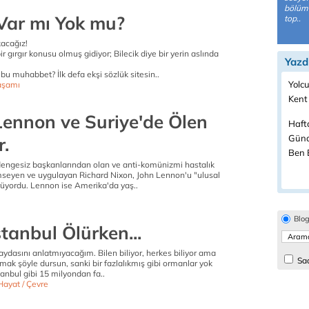
bölümü
 Var mı Yok mu?
top..
acağız!
 gırgır konusu olmuş gidiyor; Bilecik diye bir yerin aslında
Yazd
 bu muhabbet? İlk defa ekşi sözlük sitesin..
Yolcu
aşamı
Kent
Lennon ve Suriye'de Ölen
Haft
Günd
r.
Ben B
dengesiz başkanlarından olan ve anti-komünizmi hastalık
seyen ve uygulayan Richard Nixon, John Lennon'u "ulusal
rüyordu. Lennon ise Amerika'da yaş..
Blo
tanbul Ölürken...
ydasını anlatmıyacağım. Bilen biliyor, herkes biliyor ama
Sad
ak şöyle dursun, sanki bir fazlalıkmış gibi ormanlar yok
stanbul gibi 15 milyondan fa..
Hayat / Çevre