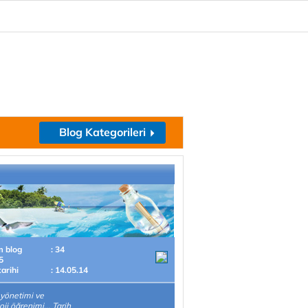
Blog Kategorileri
m blog
: 34
5
tarihi
: 14.05.14
yönetimi ve
oji öğrenimi... Tarih