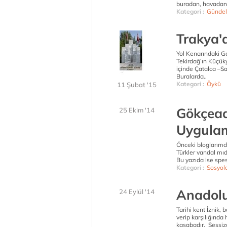
buradan, havadan
Kategori :
Gündel
Trakya'
Yol Kenarındaki G
Tekirdağ’ın Küçük
içinde Çatalca –Sa
Buralarda..
Kategori :
Öykü
11 Şubat '15
Gökçead
25 Ekim '14
Uygulam
Önceki bloglarımd
Türkler vandal mıd
Bu yazıda ise spesi
Kategori :
Sosyolo
Anadolu 
24 Eylül '14
Tarihi kent İznik, 
verip karşılığında
kasabadır. Sessizdi