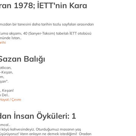
ran 1978; İETT'nin Kara
ızdan bir tanesini daha tarihin tozlu sayfaları arasından
uma akşamı, 40 (Sarıyer-Taksim) tabelalı İETT otobüsü
nünde İstan..
rihi
Sazan Balığı
tlıcan,
-Keşan,
am,
şan".
, Keşan!
 Del..
Hayat / Çevre
dan İnsan Öyküleri: 1
mca!..
li köyü kahvesindeyiz. Oturduğumuz masanın yaş
düşürüyoruz! Varın anlayın ne demek istediğimi! Oradan