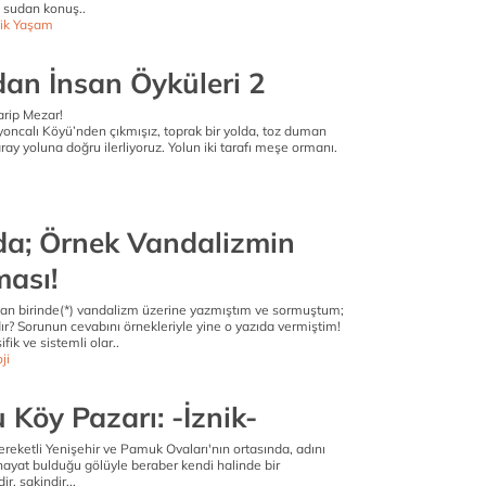
 sudan konuş..
ik Yaşam
dan İnsan Öyküleri 2
arip Mezar!
yoncalı Köyü’nden çıkmışız, toprak bir yolda, toz duman
ray yoluna doğru ilerliyoruz. Yolun iki tarafı meşe ormanı.
a; Örnek Vandalizmin
ası!
an birinde(*) vandalizm üzerine yazmıştım ve sormuştum;
ır? Sorunun cevabını örnekleriyle yine o yazıda vermiştim!
fik ve sistemli olar..
ji
Köy Pazarı: -İznik-
bereketli Yenişehir ve Pamuk Ovaları'nın ortasında, adını
 hayat bulduğu gölüyle beraber kendi halinde bir
r, sakindir...