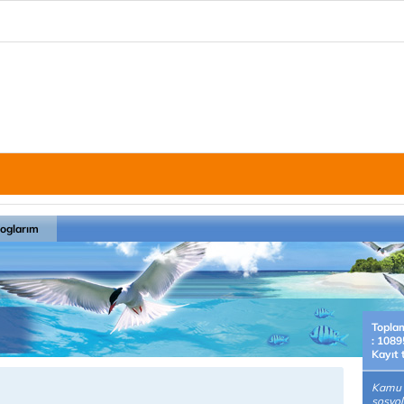
loglarım
Topla
: 1089
Kayıt 
Kamu 
sosyol