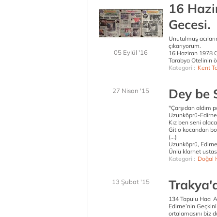
16 Hazi
Gecesi.
Unutulmuş acılarım
çıkarıyorum.
05 Eylül '16
16 Haziran 1978 C
Tarabya Otelinin ö
Kategori :
Kent Ta
Dey be 
27 Nisan '15
"Çarşıdan aldım pa
Uzunköprü-Edirne
Kız ben seni alac
Git o kocandan bo
(...)
Uzunköprü, Edirne
Ünlü klarnet ustası
Kategori :
Doğal 
Trakya'
13 Şubat '15
134 Tapulu Hacı A
Edirne’nin Geçkin
ortalamasını biz 