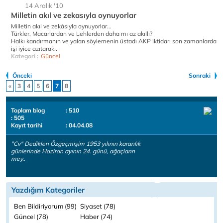
14 Aralık '10
Milletin akıl ve zekasıyla oynuyorlar
Milletin akıl ve zekâsıyla oynuyorlar...
Türkler, Macarlardan ve Lehlerden daha mı az akıllı?
Halkı kandırmanın ve yalan söylemenin üstadı AKP iktidarı son zamanlarda
işi iyice azıtarak..
Kategori :
Güncel
Önceki
Sonraki
«
3
4
5
6
7
8
Toplam blog
: 510
: 505
Kayıt tarihi
: 04.04.08
"Cv" Dedikleri Özgeçmişim 1953 yılının karanlık
günlerinde Haziran ayının 24. günü, ağaçların
mey..
Yazdığım Kategoriler
Ben Bildiriyorum (99)
Siyaset (78)
Güncel (78)
Haber (74)