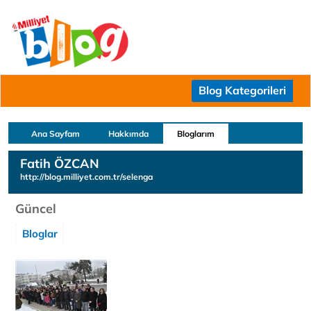
Blog Kategorileri
Ana Sayfam
Hakkımda
Bloglarım
Fatih ÖZCAN
http://blog.milliyet.com.tr/selenga
Güncel
Bloglar