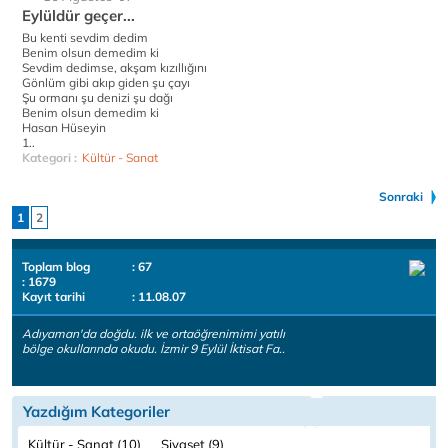
Eylüldür geçer...
Bu kenti sevdim dedim
Benim olsun demedim ki
Sevdim dedimse, akşam kızıllığını
Gönlüm gibi akıp giden şu çayı
Şu ormanı şu denizi şu dağı
Benim olsun demedim ki
Hasan Hüseyin
1..
Kategori :
Kültür - Sanat
Sonraki
1
2
Toplam blog
: 67
: 1679
Kayıt tarihi
: 11.08.07
Adıyaman'da doğdu. ilk ve ortaöğrenimimi yatılı
bölge okullarında okudu. İzmir 9 Eylül İktisat Fa..
Yazdığım Kategoriler
Kültür - Sanat (10)
Siyaset (9)