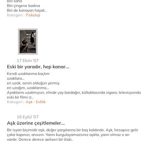
Biri sana
Biri çingene kadına
Biri de kanayan hayat..
Kategori :
Psikoloji
17 Ekim '07
Eski bir yaradır, hep kanar...
Kendi uzaklarıma kaçtım
uzaklara…
en uzak, senin olduğun yermiş
en uzağım, uzaklarıma…
Ayaklarını uzatmışsın, elinde çay bardağın, kültablasında sigara, televizyonda
eski bir filmi iz..
Kategori :
Aşk - Evlilik
16 Eylül '07
Aşk üzerine çeşitlemeler...
Bir isyan biçimidir aşk, değer yargılarına bir baş kaldırıdır. Aşk, hesapsız gelir
çalar kapınızı, ansızın. Yarını kurgulayamazsınız aşkta, yarın olmaz o an
vardır. Derece derece gelişen bir ilişki..