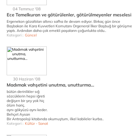
04 Temmuz '08
Ece Temelkuran ve götürülenler, götürülmeyenler meselesi
Ergenekon gözaltıları altıncı safha ile devam ediyor. Birkaç gün önce
Başbakan ile Kara Kuvvetleri Komutanı Orgeneral İlker Başbuğ bir görüşme
yaptı. Ardından daha çok emekli paşaların çoğunlukta oldu..
Kategori :
Güncel
30 Haziran '08
Madımak vahşetini unutma, unutturma…
bütün derinlikler sığ
sözcüklerin hepsi iğreti
değişen bir şey yok hiç
ölüm hariç.
aynı gökyüzü aynı keder.
Behçet Aysan
Bir Antropoloji kitabında okumuştum, ilkel kabileler kurba..
Kategori :
Kültür - Sanat