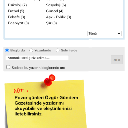
Psikoloji (7)
Sosyoloji (6)
Futbol (5)
Güncel (4)
Felsefe (3)
Aşk - Evlilik (3)
Edebiyat (3)
Şiir (3)
Bloglarda
Yazarlarda
Galerilerde
Sadece bu yazarın bloglarında ara
Pazar günleri Özgür Gündem
Gazetesinde yazılarımı
okuyabilir ve eleştirilerinizi
iletebilirsiniz.