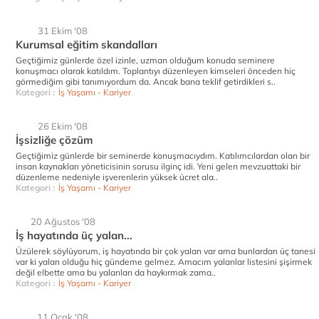
31 Ekim '08
Kurumsal eğitim skandalları
Geçtiğimiz günlerde özel izinle, uzman olduğum konuda seminere
konuşmacı olarak katıldım. Toplantıyı düzenleyen kimseleri önceden hiç
görmediğim gibi tanımıyordum da. Ancak bana teklif getirdikleri s..
Kategori :
İş Yaşamı - Kariyer
26 Ekim '08
İşsizliğe çözüm
Geçtiğimiz günlerde bir seminerde konuşmacıydım. Katılımcılardan olan bir
insan kaynakları yöneticisinin sorusu ilginç idi. Yeni gelen mevzuattaki bir
düzenleme nedeniyle işverenlerin yüksek ücret ala..
Kategori :
İş Yaşamı - Kariyer
20 Ağustos '08
İş hayatında üç yalan...
Üzülerek söylüyorum, iş hayatında bir çok yalan var ama bunlardan üç tanesi
var ki yalan olduğu hiç gündeme gelmez. Amacım yalanlar listesini şişirmek
değil elbette ama bu yalanları da haykırmak zama..
Kategori :
İş Yaşamı - Kariyer
11 Ocak '08