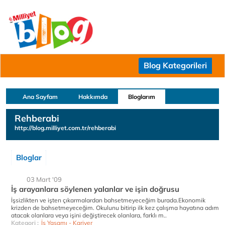
Blog Kategorileri
Ana Sayfam
Hakkımda
Bloglarım
Rehberabi
http://blog.milliyet.com.tr/rehberabi
Bloglar
03 Mart '09
İş arayanlara söylenen yalanlar ve işin doğrusu
İşsizlikten ve işten çıkarmalardan bahsetmeyeceğim burada.Ekonomik
krizden de bahsetmeyeceğim. Okulunu bitirip ilk kez çalışma hayatına adım
atacak olanlara veya işini değiştirecek olanlara, farklı m..
Kategori :
İş Yaşamı - Kariyer