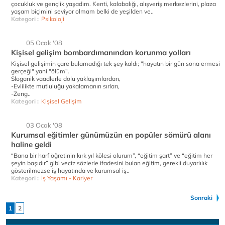
çocukluk ve gençlik yaşadım. Kenti, kalabalığı, alışveriş merkezlerini, plaza
yaşam biçimini seviyor olmam belki de yeşilden ve..
Kategori :
Psikoloji
05 Ocak '08
Kişisel gelişim bombardımanından korunma yolları
Kişisel gelişimin çare bulamadığı tek şey kaldı; "hayatın bir gün sona ermesi
gerçeği" yani "ölüm".
Sloganik vaadlerle dolu yaklaşımlardan,
-Evlilikte mutluluğu yakalamanın sırları,
-Zeng..
Kategori :
Kişisel Gelişim
03 Ocak '08
Kurumsal eğitimler günümüzün en popüler sömürü alanı
haline geldi
“Bana bir harf öğretinin kırk yıl kölesi olurum”, “eğitim şart” ve “eğitim her
şeyin başıdır” gibi veciz sözlerle ifadesini bulan eğitim, gerekli duyarlılık
gösterilmezse iş hayatında ve kurumsal iş..
Kategori :
İş Yaşamı - Kariyer
Sonraki
1
2