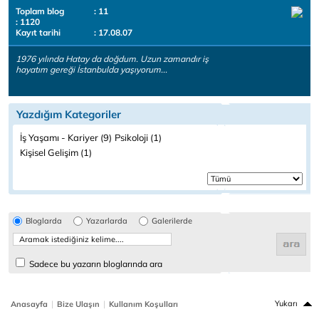
Toplam blog
: 11
: 1120
Kayıt tarihi
: 17.08.07
1976 yılında Hatay da doğdum. Uzun zamandır iş
hayatım gereği İstanbulda yaşıyorum...
Yazdığım Kategoriler
İş Yaşamı - Kariyer (9)
Psikoloji (1)
Kişisel Gelişim (1)
Bloglarda
Yazarlarda
Galerilerde
Sadece bu yazarın bloglarında ara
|
|
Yukarı
Anasayfa
Bize Ulaşın
Kullanım Koşulları